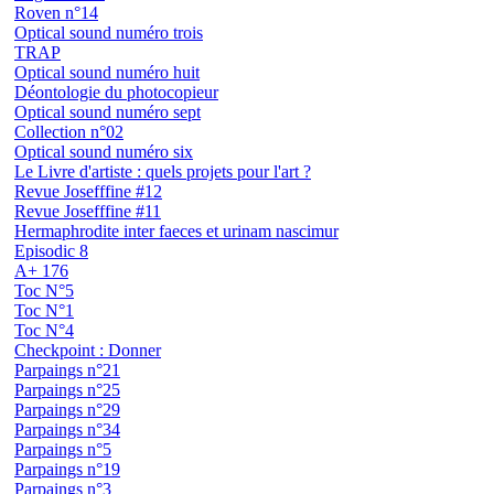
Roven n°14
Optical sound numéro trois
TRAP
Optical sound numéro huit
Déontologie du photocopieur
Optical sound numéro sept
Collection n°02
Optical sound numéro six
Le Livre d'artiste : quels projets pour l'art ?
Revue Josefffine #12
Revue Josefffine #11
Hermaphrodite inter faeces et urinam nascimur
Episodic 8
A+ 176
Toc N°5
Toc N°1
Toc N°4
Checkpoint : Donner
Parpaings n°21
Parpaings n°25
Parpaings n°29
Parpaings n°34
Parpaings n°5
Parpaings n°19
Parpaings n°3