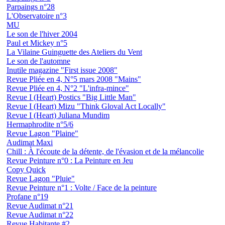
Parpaings n°28
L'Observatoire n°3
MU
Le son de l'hiver 2004
Paul et Mickey n°5
La Vilaine Guinguette des Ateliers du Vent
Le son de l'automne
Inutile magazine "First issue 2008"
Revue Pliée en 4, N°5 mars 2008 "Mains"
Revue Pliée en 4, N°2 "L'infra-mince"
Revue I (Heart) Postics "Big Little Man"
Revue I (Heart) Mizu "Think Gloval Act Locally"
Revue I (Heart) Juliana Mundim
Hermaphrodite n°5/6
Revue Lagon "Plaine"
Audimat Maxi
Chill : À l'écoute de la détente, de l'évasion et de la mélancolie
Revue Peinture n°0 : La Peinture en Jeu
Copy Quick
Revue Lagon "Pluie"
Revue Peinture n°1 : Volte / Face de la peinture
Profane n°19
Revue Audimat n°21
Revue Audimat n°22
Revue Habitante #2