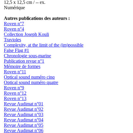
12,5 x 12,5 cm / -- ex.
Numérique
Autres publications des auteurs :
Roven n°7
Roven n°4
Collection Joseph Kouli
Travioles
Complexity, at the limit of the (im)possible
False Flag #1
Chronologie sous-marine
Publication revue n°1
Mémoire de formes
Roven n°11
Optical sound numéro cinq
Optical sound numéro quatre
Roven n°9
Roven n°12
Roven n°13
Revue Audimat n°01
Revue Audimat n°02
Revue Audimat n°03
Revue Audimat n°04
Revue Audimat n°05
Revue Audimat n°06