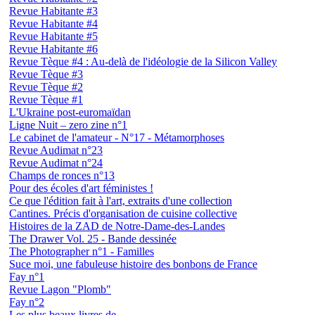
Revue Habitante #3
Revue Habitante #4
Revue Habitante #5
Revue Habitante #6
Revue Tèque #4 : Au-delà de l'idéologie de la Silicon Valley
Revue Tèque #3
Revue Tèque #2
Revue Tèque #1
L'Ukraine post-euromaïdan
Ligne Nuit – zero zine n°1
Le cabinet de l'amateur - N°17 - Métamorphoses
Revue Audimat n°23
Revue Audimat n°24
Champs de ronces n°13
Pour des écoles d'art féministes !
Ce que l'édition fait à l'art, extraits d'une collection
Cantines. Précis d'organisation de cuisine collective
Histoires de la ZAD de Notre-Dame-des-Landes
The Drawer Vol. 25 - Bande dessinée
The Photographer n°1 - Familles
Suce moi, une fabuleuse histoire des bonbons de France
Fay n°1
Revue Lagon "Plomb"
Fay n°2
Les plus beaux livres de