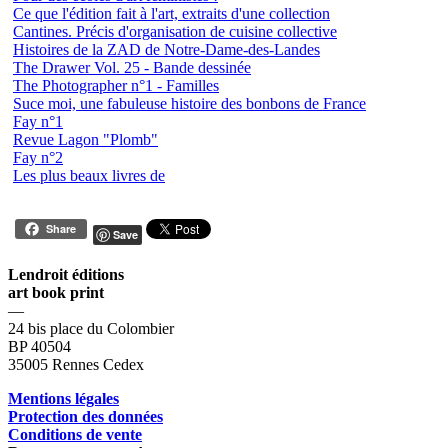
Ce que l'édition fait à l'art, extraits d'une collection
Cantines. Précis d'organisation de cuisine collective
Histoires de la ZAD de Notre-Dame-des-Landes
The Drawer Vol. 25 - Bande dessinée
The Photographer n°1 - Familles
Suce moi, une fabuleuse histoire des bonbons de France
Fay n°1
Revue Lagon "Plomb"
Fay n°2
Les plus beaux livres de
Share
Save
Lendroit éditions
art book print
—
24 bis place du Colombier
BP 40504
35005 Rennes Cedex
Mentions légales
Protection des données
Conditions de vente