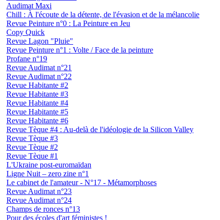
Audimat Maxi
Chill : À l'écoute de la détente, de l'évasion et de la mélancolie
Revue Peinture n°0 : La Peinture en Jeu
Copy Quick
Revue Lagon "Pluie"
Revue Peinture n°1 : Volte / Face de la peinture
Profane n°19
Revue Audimat n°21
Revue Audimat n°22
Revue Habitante #2
Revue Habitante #3
Revue Habitante #4
Revue Habitante #5
Revue Habitante #6
Revue Tèque #4 : Au-delà de l'idéologie de la Silicon Valley
Revue Tèque #3
Revue Tèque #2
Revue Tèque #1
L'Ukraine post-euromaïdan
Ligne Nuit – zero zine n°1
Le cabinet de l'amateur - N°17 - Métamorphoses
Revue Audimat n°23
Revue Audimat n°24
Champs de ronces n°13
Pour des écoles d'art féministes !