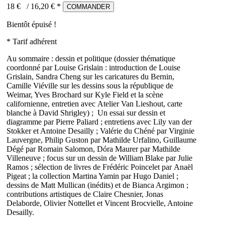
18 €
/
16,20
€ *
COMMANDER
Bientôt épuisé !
* Tarif adhérent
Au sommaire : dessin et politique (dossier thématique
coordonné par Louise Grislain : introduction de Louise
Grislain, Sandra Cheng sur les caricatures du Bernin,
Camille Viéville sur les dessins sous la république de
Weimar, Yves Brochard sur Kyle Field et la scène
californienne, entretien avec Atelier Van Lieshout, carte
blanche à David Shrigley) ; Un essai sur dessin et
diagramme par Pierre Paliard ; entretiens avec Lily van der
Stokker et Antoine Desailly ; Valérie du Chéné par Virginie
Lauvergne, Philip Guston par Mathilde Urfalino, Guillaume
Dégé par Romain Salomon, Dóra Maurer par Mathilde
Villeneuve ; focus sur un dessin de William Blake par Julie
Ramos ; sélection de livres de Frédéric Poincelet par Anaël
Pigeat ; la collection Martina Yamin par Hugo Daniel ;
dessins de Matt Mullican (inédits) et de Bianca Argimon ;
contributions artistiques de Claire Chesnier, Jonas
Delaborde, Olivier Nottellet et Vincent Brocvielle, Antoine
Desailly.