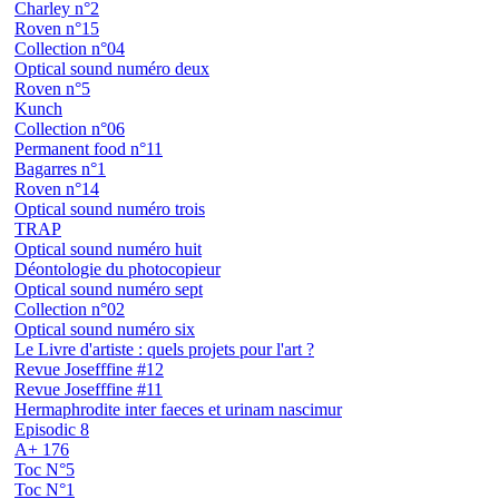
Charley n°2
Roven n°15
Collection n°04
Optical sound numéro deux
Roven n°5
Kunch
Collection n°06
Permanent food n°11
Bagarres n°1
Roven n°14
Optical sound numéro trois
TRAP
Optical sound numéro huit
Déontologie du photocopieur
Optical sound numéro sept
Collection n°02
Optical sound numéro six
Le Livre d'artiste : quels projets pour l'art ?
Revue Josefffine #12
Revue Josefffine #11
Hermaphrodite inter faeces et urinam nascimur
Episodic 8
A+ 176
Toc N°5
Toc N°1