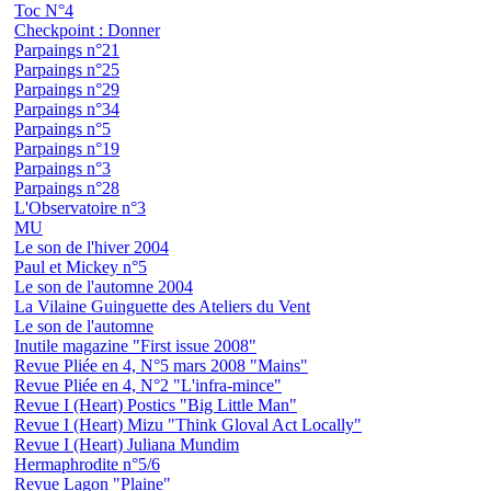
Toc N°4
Checkpoint : Donner
Parpaings n°21
Parpaings n°25
Parpaings n°29
Parpaings n°34
Parpaings n°5
Parpaings n°19
Parpaings n°3
Parpaings n°28
L'Observatoire n°3
MU
Le son de l'hiver 2004
Paul et Mickey n°5
Le son de l'automne 2004
La Vilaine Guinguette des Ateliers du Vent
Le son de l'automne
Inutile magazine "First issue 2008"
Revue Pliée en 4, N°5 mars 2008 "Mains"
Revue Pliée en 4, N°2 "L'infra-mince"
Revue I (Heart) Postics "Big Little Man"
Revue I (Heart) Mizu "Think Gloval Act Locally"
Revue I (Heart) Juliana Mundim
Hermaphrodite n°5/6
Revue Lagon "Plaine"