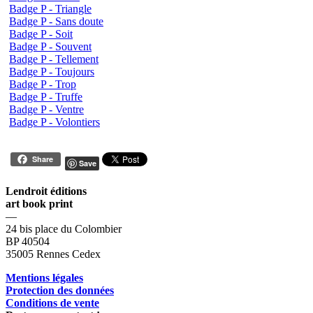
Badge P - Triangle
Badge P - Sans doute
Badge P - Soit
Badge P - Souvent
Badge P - Tellement
Badge P - Toujours
Badge P - Trop
Badge P - Truffe
Badge P - Ventre
Badge P - Volontiers
Share
Save
Lendroit éditions
art book print
—
24 bis place du Colombier
BP 40504
35005 Rennes Cedex
Mentions légales
Protection des données
Conditions de vente