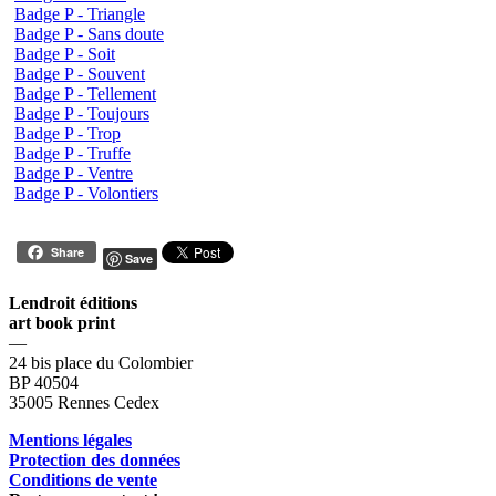
Badge P - Triangle
Badge P - Sans doute
Badge P - Soit
Badge P - Souvent
Badge P - Tellement
Badge P - Toujours
Badge P - Trop
Badge P - Truffe
Badge P - Ventre
Badge P - Volontiers
Share
Save
Lendroit éditions
art book print
—
24 bis place du Colombier
BP 40504
35005 Rennes Cedex
Mentions légales
Protection des données
Conditions de vente