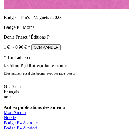
Badges - Pin's - Magnets / 2023
Badge P - Moins
Denis Prisset / Éditions P
1 €
/
0,90
€ *
COMMANDER
* Tarif adhérent
Les éditions P publient ce que bon leur semble.
Elles publient aussi des badges avec des mots dessus.
Ø 2,5 cm
Français
noir
Autres publications des auteurs :
Mon Amour
Noëlle
Badge P - À droite
Badge P - À priori