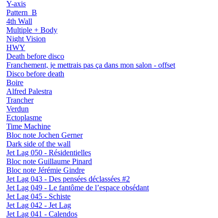
Y-axis
Pattern_B
4th Wall
Multiple + Body
Night Vision
HWY
Death before disco
Franchement, je mettrais pas ça dans mon salon - offset
Disco before death
Boire
Alfred Palestra
Trancher
Verdun
Ectoplasme
Time Machine
Bloc note Jochen Gerner
Dark side of the wall
Jet Lag 050 - Résidentielles
Bloc note Guillaume Pinard
Bloc note Jérémie Gindre
Jet Lag 043 - Des pensées déclassées #2
Jet Lag 049 - Le fantôme de l’espace obsédant
Jet Lag 045 - Schiste
Jet Lag 042 - Jet Lag
Jet Lag 041 - Calendos