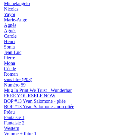
Michelangelo
Nicolas
Yayoi
Marie-Ange
Agnès
Agnès
Carole
Henri
Sonia
Jean-Luc
Pierre
Mona
Cécile
Roman
sans titre (P03)
Numéro 59
Mug In Print We Trust - Wunderbar
FREE YOURSELF NOW
BOP #13 Yvan Salomone - pliée
BOP #13 Yvan Salomone - non pliée
Préau
Fantaisie 1
Fantaisie 2
Western
Volume + futur 1