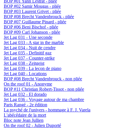
BOP #01 Yann Lestrat - pliée
BOP #02 Samir Mougas - pliée
BOP #03 Laurent Grivet - pliée
BOP #08 Brecht Vandenbrouck - pliée
BOP #07 Guillaume Pinard - pliée
BOP #06 Beni Bischof - pliée
BOP #09 Carl Johanson - pliée
Jet Lag 031 - Une seconde
Jet Lag 033 - A star in the marble
Jet Lag 034 - Nuit de cendre
Jet Lag 035 - Definitif gaz
Jet Lag 037 - Counter-strike
Jet Lag 038 - Zeitgeist
Jet Lag 039 - La leçon de piano
Jet Lag 040 - Locations
BOP #08 Brecht Vandenbrouck - non pliée
On the roof 01 - Anonyme
BOP #11 Christian Robert-Tissot - non pliée
Jet Lag 032 - El dorado
Jet Lag 036 - Voyage autour de ma chambre
Paris Rangé - 2e édition
La psyché de l'univers - hommage à F. J. Varela
L'abécédaire de la mort
Bloc note Jean Jullien
On the roof 02 - Julien Duporté