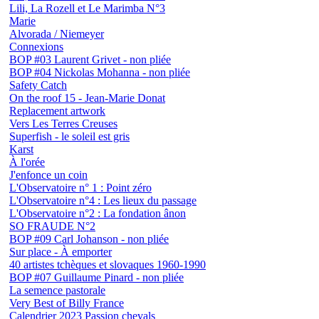
Lili, La Rozell et Le Marimba N°3
Marie
Alvorada / Niemeyer
Connexions
BOP #03 Laurent Grivet - non pliée
BOP #04 Nickolas Mohanna - non pliée
Safety Catch
On the roof 15 - Jean-Marie Donat
Replacement artwork
Vers Les Terres Creuses
Superfish - le soleil est gris
Karst
À l'orée
J'enfonce un coin
L'Observatoire n° 1 : Point zéro
L'Observatoire n°4 : Les lieux du passage
L'Observatoire n°2 : La fondation ânon
SO FRAUDE N°2
BOP #09 Carl Johanson - non pliée
Sur place - À emporter
40 artistes tchèques et slovaques 1960-1990
BOP #07 Guillaume Pinard - non pliée
La semence pastorale
Very Best of Billy France
Calendrier 2023 Passion chevals