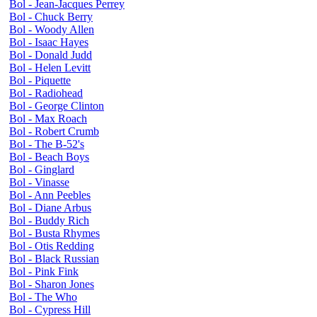
Bol - Jean-Jacques Perrey
Bol - Chuck Berry
Bol - Woody Allen
Bol - Isaac Hayes
Bol - Donald Judd
Bol - Helen Levitt
Bol - Piquette
Bol - Radiohead
Bol - George Clinton
Bol - Max Roach
Bol - Robert Crumb
Bol - The B-52's
Bol - Beach Boys
Bol - Ginglard
Bol - Vinasse
Bol - Ann Peebles
Bol - Diane Arbus
Bol - Buddy Rich
Bol - Busta Rhymes
Bol - Otis Redding
Bol - Black Russian
Bol - Pink Fink
Bol - Sharon Jones
Bol - The Who
Bol - Cypress Hill