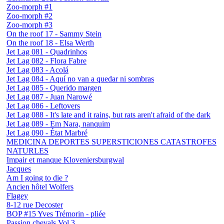
Zoo-morph #1
Zoo-morph #2
Zoo-morph #3
On the roof 17 - Sammy Stein
On the roof 18 - Elsa Werth
Jet Lag 081 - Quadrinhos
Jet Lag 082 - Flora Fabre
Jet Lag 083 - Acolá
Jet Lag 084 - Aquí no van a quedar ni sombras
Jet Lag 085 - Querido margen
Jet Lag 087 - Juan Narowé
Jet Lag 086 - Leftovers
Jet Lag 088 - It's late and it rains, but rats aren't afraid of the dark
Jet Lag 089 - Em Nara, nanquim
Jet Lag 090 - État Marbré
MEDICINA DEPORTES SUPERSTICIONES CATASTROFES
NATURLES
Impair et manque Kloveniersburgwal
Jacques
Am I going to die ?
Ancien hôtel Wolfers
Flagey
8-12 rue Decoster
BOP #15 Yves Trémorin - pliée
Passion chevals Vol.3