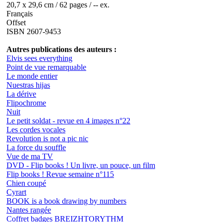
20,7 x 29,6 cm / 62 pages / -- ex.
Français
Offset
ISBN 2607-9453
Autres publications des auteurs :
Elvis sees everything
Point de vue remarquable
Le monde entier
Nuestras hijas
La dérive
Flipochrome
Nuit
Le petit soldat - revue en 4 images n°22
Les cordes vocales
Revolution is not a pic nic
La force du souffle
Vue de ma TV
DVD - Flip books ! Un livre, un pouce, un film
Flip books ! Revue semaine n°115
Chien coupé
Cyrart
BOOK is a book drawing by numbers
Nantes rangée
Coffret badges BREIZHTORYTHM