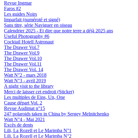
Revue Ingmar
Faros #2
Les guides Noirs
Imparfait (numéroté et signé)
Sans titre, série Naviguer en oiseau
Calendrier 2025 - Et dire que notre terre a déjà 2025 ans
Useful Photography #6
Cocktail Hotell Astronaut
The Drawer Vol.7
The Drawer Vol.9
The Drawer Vol.10
The Drawer Vol.11
The Drawer Vol. 14
Watt N°2 - mars 2018
Watt N°3 - avril 2019
A night visit to the library
Merci de laisser cet endroit (Sticker)
Les multiples de Eins, Un, One
Cause départ Vol. 2
Revue Audimat n°15
247 polaroids taken in China by Sergey Melnitchenko
Watt N°4 - Mai 2021
Excès de dents
Lili, La Rozell et Le Marimba N°1
Lili, La Rozell et Le Marimba N°2