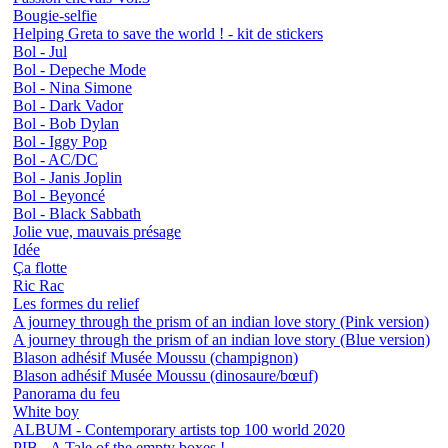
Bougie-selfie
Helping Greta to save the world ! - kit de stickers
Bol - Jul
Bol - Depeche Mode
Bol - Nina Simone
Bol - Dark Vador
Bol - Bob Dylan
Bol - Iggy Pop
Bol - AC/DC
Bol - Janis Joplin
Bol - Beyoncé
Bol - Black Sabbath
Jolie vue, mauvais présage
Idée
Ça flotte
Ric Rac
Les formes du relief
A journey through the prism of an indian love story (Pink version)
A journey through the prism of an indian love story (Blue version)
Blason adhésif Musée Moussu (champignon)
Blason adhésif Musée Moussu (dinosaure/bœuf)
Panorama du feu
White boy
ALBUM - Contemporary artists top 100 world 2020
PIB - A Tale of the empty boxes !