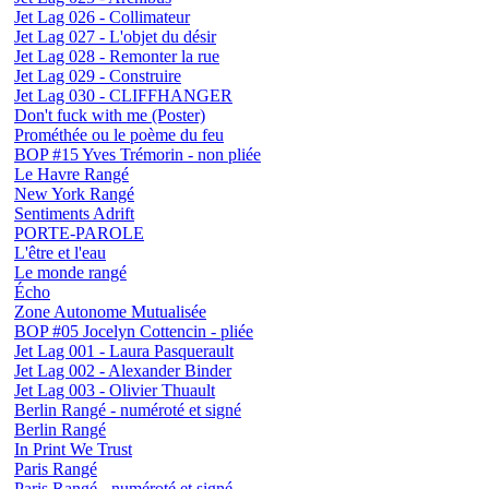
Jet Lag 026 - Collimateur
Jet Lag 027 - L'objet du désir
Jet Lag 028 - Remonter la rue
Jet Lag 029 - Construire
Jet Lag 030 - CLIFFHANGER
Don't fuck with me (Poster)
Prométhée ou le poème du feu
BOP #15 Yves Trémorin - non pliée
Le Havre Rangé
New York Rangé
Sentiments Adrift
PORTE-PAROLE
L'être et l'eau
Le monde rangé
Écho
Zone Autonome Mutualisée
BOP #05 Jocelyn Cottencin - pliée
Jet Lag 001 - Laura Pasquerault
Jet Lag 002 - Alexander Binder
Jet Lag 003 - Olivier Thuault
Berlin Rangé - numéroté et signé
Berlin Rangé
In Print We Trust
Paris Rangé
Paris Rangé - numéroté et signé