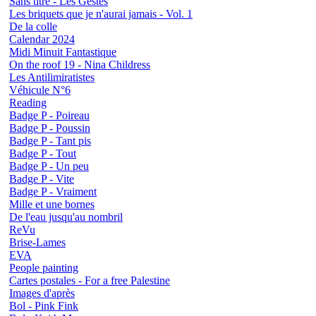
Sans titre - Les Gestes
Les briquets que je n'aurai jamais - Vol. 1
De la colle
Calendar 2024
Midi Minuit Fantastique
On the roof 19 - Nina Childress
Les Antilimiratistes
Véhicule N°6
Reading
Badge P - Poireau
Badge P - Poussin
Badge P - Tant pis
Badge P - Tout
Badge P - Un peu
Badge P - Vite
Badge P - Vraiment
Mille et une bornes
De l'eau jusqu'au nombril
ReVu
Brise-Lames
EVA
People painting
Cartes postales - For a free Palestine
Images d'après
Bol - Pink Fink