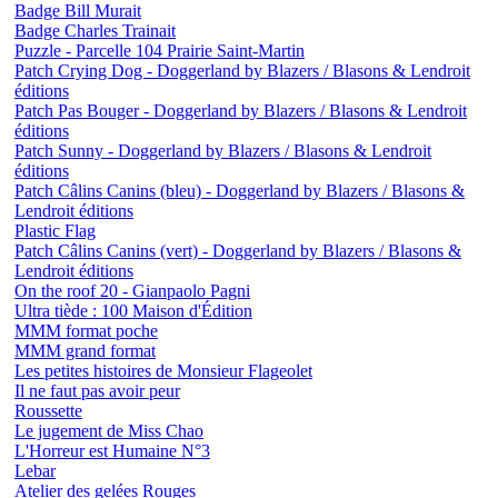
Badge Bill Murait
Badge Charles Trainait
Puzzle - Parcelle 104 Prairie Saint-Martin
Patch Crying Dog - Doggerland by Blazers / Blasons & Lendroit
éditions
Patch Pas Bouger - Doggerland by Blazers / Blasons & Lendroit
éditions
Patch Sunny - Doggerland by Blazers / Blasons & Lendroit
éditions
Patch Câlins Canins (bleu) - Doggerland by Blazers / Blasons &
Lendroit éditions
Plastic Flag
Patch Câlins Canins (vert) - Doggerland by Blazers / Blasons &
Lendroit éditions
On the roof 20 - Gianpaolo Pagni
Ultra tiède : 100 Maison d'Édition
MMM format poche
MMM grand format
Les petites histoires de Monsieur Flageolet
Il ne faut pas avoir peur
Roussette
Le jugement de Miss Chao
L'Horreur est Humaine N°3
Lebar
Atelier des gelées Rouges