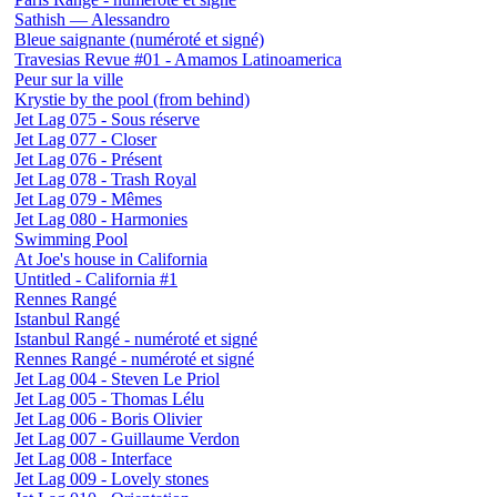
Sathish — Alessandro
Bleue saignante (numéroté et signé)
Travesias Revue #01 - Amamos Latinoamerica
Peur sur la ville
Krystie by the pool (from behind)
Jet Lag 075 - Sous réserve
Jet Lag 077 - Closer
Jet Lag 076 - Présent
Jet Lag 078 - Trash Royal
Jet Lag 079 - Mêmes
Jet Lag 080 - Harmonies
Swimming Pool
At Joe's house in California
Untitled - California #1
Rennes Rangé
Istanbul Rangé
Istanbul Rangé - numéroté et signé
Rennes Rangé - numéroté et signé
Jet Lag 004 - Steven Le Priol
Jet Lag 005 - Thomas Lélu
Jet Lag 006 - Boris Olivier
Jet Lag 007 - Guillaume Verdon
Jet Lag 008 - Interface
Jet Lag 009 - Lovely stones