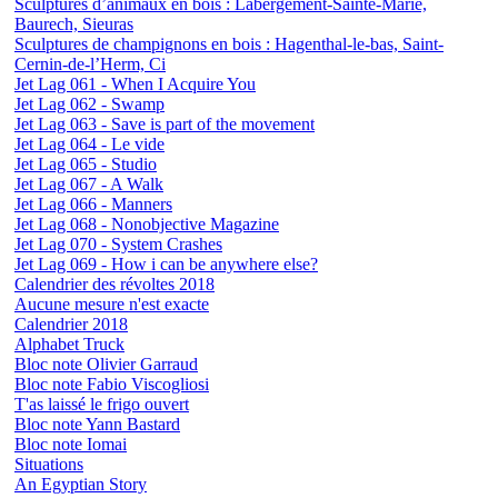
Sculptures d’animaux en bois : Labergement-Sainte-Marie,
Baurech, Sieuras
Sculptures de champignons en bois : Hagenthal-le-bas, Saint-
Cernin-de-l’Herm, Ci
Jet Lag 061 - When I Acquire You
Jet Lag 062 - Swamp
Jet Lag 063 - Save is part of the movement
Jet Lag 064 - Le vide
Jet Lag 065 - Studio
Jet Lag 067 - A Walk
Jet Lag 066 - Manners
Jet Lag 068 - Nonobjective Magazine
Jet Lag 070 - System Crashes
Jet Lag 069 - How i can be anywhere else?
Calendrier des révoltes 2018
Aucune mesure n'est exacte
Calendrier 2018
Alphabet Truck
Bloc note Olivier Garraud
Bloc note Fabio Viscogliosi
T'as laissé le frigo ouvert
Bloc note Yann Bastard
Bloc note Iomai
Situations
An Egyptian Story