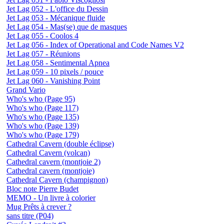
Jet Lag 052 - L'office du Dessin
Jet Lag 053 - Mécanique fluide
Jet Lag 054 - Mas(se) que de masques
Jet Lag 055 - Coolos 4
Jet Lag 056 - Index of Operational and Code Names V2
Jet Lag 057 - Réunions
Jet Lag 058 - Sentimental Apnea
Jet Lag 059 - 10 pixels / pouce
Jet Lag 060 - Vanishing Point
Grand Vario
Who's who (Page 95)
Who's who (Page 117)
Who's who (Page 135)
Who's who (Page 139)
Who's who (Page 179)
Cathedral Cavern (double éclipse)
Cathedral Cavern (volcan)
Cathedral cavern (montjoie 2)
Cathedral cavern (montjoie)
Cathedral Cavern (champignon)
Bloc note Pierre Budet
MEMO - Un livre à colorier
Mug Prêts à crever ?
sans titre (P04)