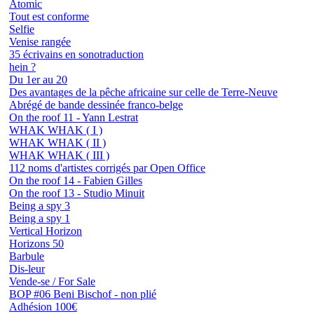
Atomic
Tout est conforme
Selfie
Venise rangée
35 écrivains en sonotraduction
hein ?
Du 1er au 20
Des avantages de la pêche africaine sur celle de Terre-Neuve
Abrégé de bande dessinée franco-belge
On the roof 11 - Yann Lestrat
WHAK WHAK ( I )
WHAK WHAK ( II )
WHAK WHAK ( III )
112 noms d'artistes corrigés par Open Office
On the roof 14 - Fabien Gilles
On the roof 13 - Studio Minuit
Being a spy 3
Being a spy 1
Vertical Horizon
Horizons 50
Barbule
Dis-leur
Vende-se / For Sale
BOP #06 Beni Bischof - non plié
Adhésion 100€