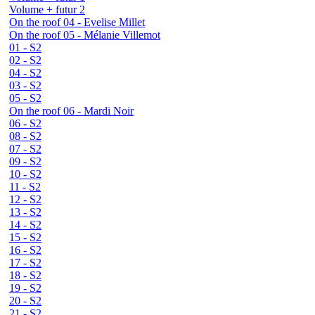
Volume + futur 2
On the roof 04 - Evelise Millet
On the roof 05 - Mélanie Villemot
01 - S2
02 - S2
04 - S2
03 - S2
05 - S2
On the roof 06 - Mardi Noir
06 - S2
08 - S2
07 - S2
09 - S2
10 - S2
11 - S2
12 - S2
13 - S2
14 - S2
15 - S2
16 - S2
17 - S2
18 - S2
19 - S2
20 - S2
21 - S2