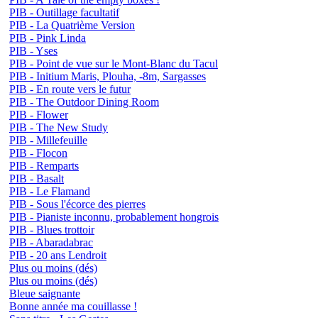
PIB - Outillage facultatif
PIB - La Quatrième Version
PIB - Pink Linda
PIB - Yses
PIB - Point de vue sur le Mont-Blanc du Tacul
PIB - Initium Maris, Plouha, -8m, Sargasses
PIB - En route vers le futur
PIB - The Outdoor Dining Room
PIB - Flower
PIB - The New Study
PIB - Millefeuille
PIB - Flocon
PIB - Remparts
PIB - Basalt
PIB - Le Flamand
PIB - Sous l'écorce des pierres
PIB - Pianiste inconnu, probablement hongrois
PIB - Blues trottoir
PIB - Abaradabrac
PIB - 20 ans Lendroit
Plus ou moins (dés)
Plus ou moins (dés)
Bleue saignante
Bonne année ma couillasse !