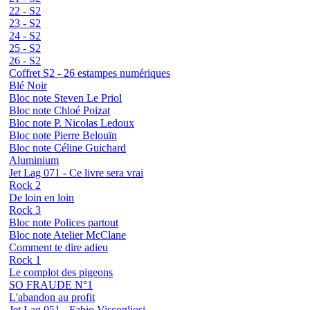
22 - S2
23 - S2
24 - S2
25 - S2
26 - S2
Coffret S2 - 26 estampes numériques
Blé Noir
Bloc note Steven Le Priol
Bloc note Chloé Poizat
Bloc note P. Nicolas Ledoux
Bloc note Pierre Belouïn
Bloc note Céline Guichard
Aluminium
Jet Lag 071 - Ce livre sera vrai
Rock 2
De loin en loin
Rock 3
Bloc note Polices partout
Bloc note Atelier McClane
Comment te dire adieu
Rock 1
Le complot des pigeons
SO FRAUDE N°1
L'abandon au profit
Jet Lag 051 - Fabio Viscogliosi