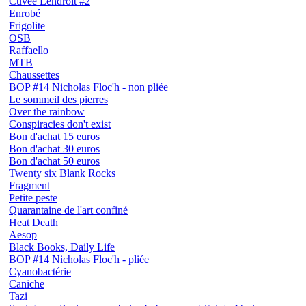
Cuvée Lendroit #2
Enrobé
Frigolite
OSB
Raffaello
MTB
Chaussettes
BOP #14 Nicholas Floc'h - non pliée
Le sommeil des pierres
Over the rainbow
Conspiracies don't exist
Bon d'achat 15 euros
Bon d'achat 30 euros
Bon d'achat 50 euros
Twenty six Blank Rocks
Fragment
Petite peste
Quarantaine de l'art confiné
Heat Death
Aesop
Black Books, Daily Life
BOP #14 Nicholas Floc'h - pliée
Cyanobactérie
Caniche
Tazi