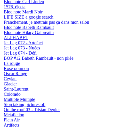
Bloc note Carl Linden
1576, éjecta
Bloc note Mardi Noir
LIFE SIZE a google search
Franchement, je mettrais pas ça dans mon salon
Bloc note Babeth Rambault
Bloc note Hilary Galbreaith
ALPHABET
Jet Lag 072 - Artefact
Jet Lag 073 - Nuées
Jet Lag 074 - Défi
BOP #12 Babeth Rambault - non pliée
La rouge
Rose poumon
Oscar Range
Ceylan
Glacier
Saint-Laurent
Colorado
Multiple Multiple
Stop taking pictures of:
On the roof 03 - Tristan Deplus
Metafiction
Plein Air
Artifacts