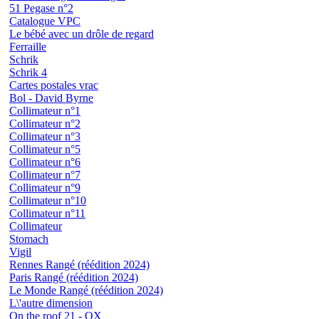
51 Pegase n°2
Catalogue VPC
Le bébé avec un drôle de regard
Ferraille
Schrik
Schrik 4
Cartes postales vrac
Bol - David Byrne
Collimateur n°1
Collimateur n°2
Collimateur n°3
Collimateur n°5
Collimateur n°6
Collimateur n°7
Collimateur n°9
Collimateur n°10
Collimateur n°11
Collimateur
Stomach
Vigil
Rennes Rangé (réédition 2024)
Paris Rangé (réédition 2024)
Le Monde Rangé (réédition 2024)
L\'autre dimension
On the roof 21 - OX