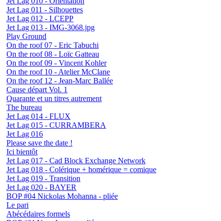
Jet Lag 010 - Orientation
Jet Lag 011 - Silhouettes
Jet Lag 012 - LCEPP
Jet Lag 013 - IMG-3068.jpg
Play Ground
On the roof 07 - Eric Tabuchi
On the roof 08 - Loïc Gatteau
On the roof 09 - Vincent Kohler
On the roof 10 - Atelier McClane
On the roof 12 - Jean-Marc Ballée
Cause départ Vol. 1
Quarante et un titres autrement
The bureau
Jet Lag 014 - FLUX
Jet Lag 015 - CURRAMBERA
Jet Lag 016
Please save the date !
Ici bientôt
Jet Lag 017 - Cad Block Exchange Network
Jet Lag 018 - Colérique + homérique = comique
Jet Lag 019 - Transition
Jet Lag 020 - BAYER
BOP #04 Nickolas Mohanna - pliée
Le pari
Abécédaires formels