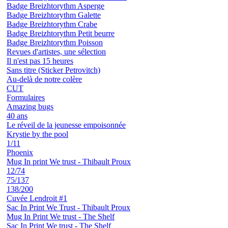
Badge Breizhtorythm Asperge
Badge Breizhtorythm Galette
Badge Breizhtorythm Crabe
Badge Breizhtorythm Petit beurre
Badge Breizhtorythm Poisson
Revues d'artistes, une sélection
Il n'est pas 15 heures
Sans titre (Sticker Petrovitch)
Au-delà de notre colère
CUT
Formulaires
Amazing bugs
40 ans
Le réveil de la jeunesse empoisonnée
Krystie by the pool
1/11
Phoenix
Mug In print We trust - Thibault Proux
12/74
75/137
138/200
Cuvée Lendroit #1
Sac In Print We Trust - Thibault Proux
Mug In Print We trust - The Shelf
Sac In Print We trust - The Shelf