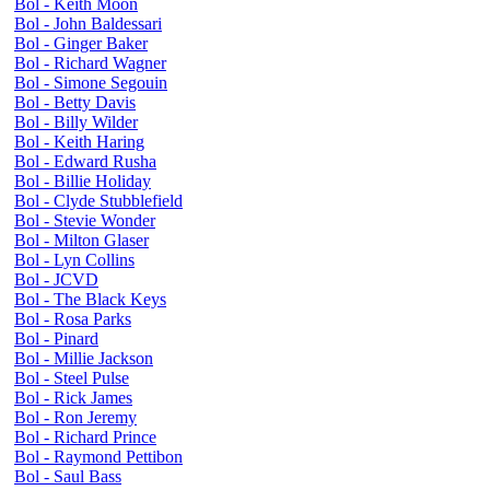
Bol - Keith Moon
Bol - John Baldessari
Bol - Ginger Baker
Bol - Richard Wagner
Bol - Simone Segouin
Bol - Betty Davis
Bol - Billy Wilder
Bol - Keith Haring
Bol - Edward Rusha
Bol - Billie Holiday
Bol - Clyde Stubblefield
Bol - Stevie Wonder
Bol - Milton Glaser
Bol - Lyn Collins
Bol - JCVD
Bol - The Black Keys
Bol - Rosa Parks
Bol - Pinard
Bol - Millie Jackson
Bol - Steel Pulse
Bol - Rick James
Bol - Ron Jeremy
Bol - Richard Prince
Bol - Raymond Pettibon
Bol - Saul Bass