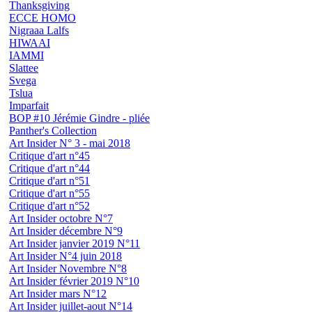
Thanksgiving
ECCE HOMO
Nigraaa Lalfs
HIWAAI
IAMMI
Slattee
Svega
Tslua
Imparfait
BOP #10 Jérémie Gindre - pliée
Panther's Collection
Art Insider N° 3 - mai 2018
Critique d'art n°45
Critique d'art n°44
Critique d'art n°51
Critique d'art n°55
Critique d'art n°52
Art Insider octobre N°7
Art Insider décembre N°9
Art Insider janvier 2019 N°11
Art Insider N°4 juin 2018
Art Insider Novembre N°8
Art Insider février 2019 N°10
Art Insider mars N°12
Art Insider juillet-aout N°14