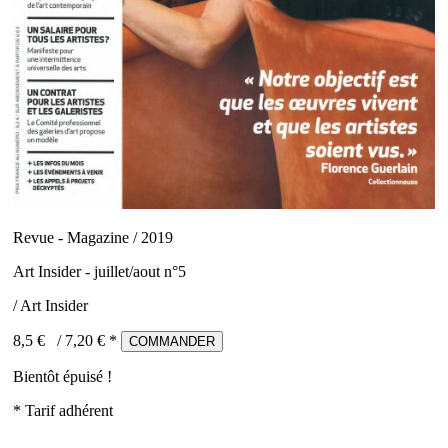
Revue - Magazine / 2019
Art Insider - juillet/aout n°5
/ Art Insider
8,5 €
/
7,20
€ *
COMMANDER
Bientôt épuisé !
* Tarif adhérent