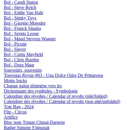
Bol - Candi Staton
Bol - Steve Reich
Bol - Eddie Van Hale
Bol - Stinky Toys
Bol - Giorgio Moroder
Bol - Franck Sinatra
Bol - Sergio Leone
Bol - Maud Stevens Wagner
Bol - Picrate
Bol - Slayer
Bol - Curtis Mayfield
Bol - Chris Burden
Bol - Dora Maar
Souvenirs, souvenirs
Travesias Revue #03 - Una Dolce Odor De Primavera
Motto Sucks
Chaque galop témmène vers les
Dictionnaire des symboles - Symbologie
Calendrier des révoltes / Calendar of revolts (plié/folded)
Calendrier des révoltes / Calendar of revolts (non plié/unfolded)
Tote Bag - 2024
Flip - Circus
Artifice
Bloc note Tristan Chinal-Dargent
Badge Simone S'ignorait