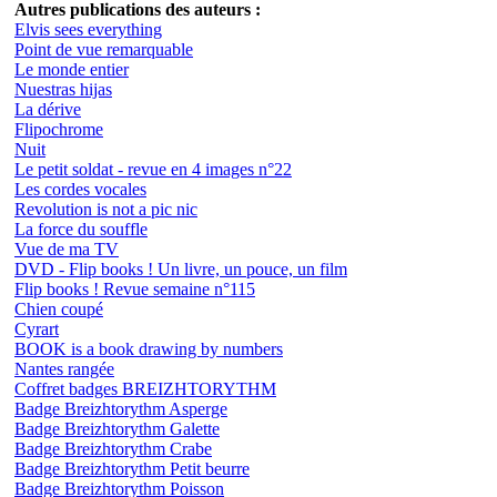
Autres publications des auteurs :
Elvis sees everything
Point de vue remarquable
Le monde entier
Nuestras hijas
La dérive
Flipochrome
Nuit
Le petit soldat - revue en 4 images n°22
Les cordes vocales
Revolution is not a pic nic
La force du souffle
Vue de ma TV
DVD - Flip books ! Un livre, un pouce, un film
Flip books ! Revue semaine n°115
Chien coupé
Cyrart
BOOK is a book drawing by numbers
Nantes rangée
Coffret badges BREIZHTORYTHM
Badge Breizhtorythm Asperge
Badge Breizhtorythm Galette
Badge Breizhtorythm Crabe
Badge Breizhtorythm Petit beurre
Badge Breizhtorythm Poisson