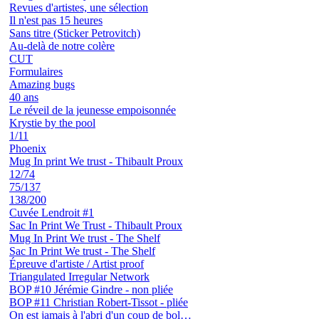
Revues d'artistes, une sélection
Il n'est pas 15 heures
Sans titre (Sticker Petrovitch)
Au-delà de notre colère
CUT
Formulaires
Amazing bugs
40 ans
Le réveil de la jeunesse empoisonnée
Krystie by the pool
1/11
Phoenix
Mug In print We trust - Thibault Proux
12/74
75/137
138/200
Cuvée Lendroit #1
Sac In Print We Trust - Thibault Proux
Mug In Print We trust - The Shelf
Sac In Print We trust - The Shelf
Épreuve d'artiste / Artist proof
Triangulated Irregular Network
BOP #10 Jérémie Gindre - non pliée
BOP #11 Christian Robert-Tissot - pliée
On est jamais à l'abri d'un coup de bol…