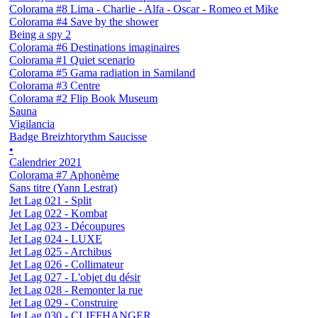
Colorama #8 Lima - Charlie - Alfa - Oscar - Romeo et Mike
Colorama #4 Save by the shower
Being a spy 2
Colorama #6 Destinations imaginaires
Colorama #1 Quiet scenario
Colorama #5 Gama radiation in Samiland
Colorama #3 Centre
Colorama #2 Flip Book Museum
Sauna
Vigilancia
Badge Breizhtorythm Saucisse
•
Calendrier 2021
Colorama #7 Aphonème
Sans titre (Yann Lestrat)
Jet Lag 021 - Split
Jet Lag 022 - Kombat
Jet Lag 023 - Découpures
Jet Lag 024 - LUXE
Jet Lag 025 - Archibus
Jet Lag 026 - Collimateur
Jet Lag 027 - L'objet du désir
Jet Lag 028 - Remonter la rue
Jet Lag 029 - Construire
Jet Lag 030 - CLIFFHANGER