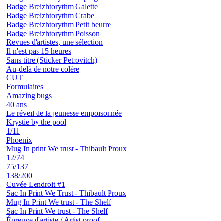
Badge Breizhtorythm Galette
Badge Breizhtorythm Crabe
Badge Breizhtorythm Petit beurre
Badge Breizhtorythm Poisson
Revues d'artistes, une sélection
Il n'est pas 15 heures
Sans titre (Sticker Petrovitch)
Au-delà de notre colère
CUT
Formulaires
Amazing bugs
40 ans
Le réveil de la jeunesse empoisonnée
Krystie by the pool
1/11
Phoenix
Mug In print We trust - Thibault Proux
12/74
75/137
138/200
Cuvée Lendroit #1
Sac In Print We Trust - Thibault Proux
Mug In Print We trust - The Shelf
Sac In Print We trust - The Shelf
Épreuve d'artiste / Artist proof