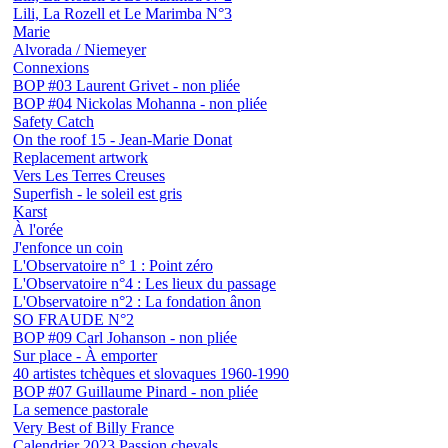
Lili, La Rozell et Le Marimba N°3
Marie
Alvorada / Niemeyer
Connexions
BOP #03 Laurent Grivet - non pliée
BOP #04 Nickolas Mohanna - non pliée
Safety Catch
On the roof 15 - Jean-Marie Donat
Replacement artwork
Vers Les Terres Creuses
Superfish - le soleil est gris
Karst
À l'orée
J'enfonce un coin
L'Observatoire n° 1 : Point zéro
L'Observatoire n°4 : Les lieux du passage
L'Observatoire n°2 : La fondation ânon
SO FRAUDE N°2
BOP #09 Carl Johanson - non pliée
Sur place - À emporter
40 artistes tchèques et slovaques 1960-1990
BOP #07 Guillaume Pinard - non pliée
La semence pastorale
Very Best of Billy France
Calendrier 2023 Passion chevals