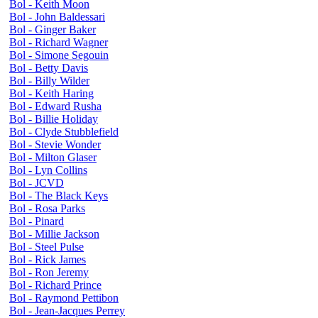
Bol - Keith Moon
Bol - John Baldessari
Bol - Ginger Baker
Bol - Richard Wagner
Bol - Simone Segouin
Bol - Betty Davis
Bol - Billy Wilder
Bol - Keith Haring
Bol - Edward Rusha
Bol - Billie Holiday
Bol - Clyde Stubblefield
Bol - Stevie Wonder
Bol - Milton Glaser
Bol - Lyn Collins
Bol - JCVD
Bol - The Black Keys
Bol - Rosa Parks
Bol - Pinard
Bol - Millie Jackson
Bol - Steel Pulse
Bol - Rick James
Bol - Ron Jeremy
Bol - Richard Prince
Bol - Raymond Pettibon
Bol - Jean-Jacques Perrey