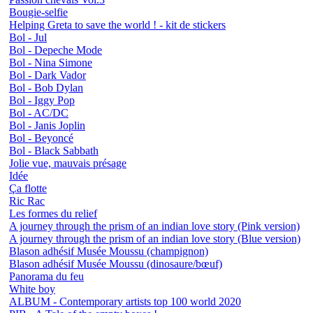
Bougie-selfie
Helping Greta to save the world ! - kit de stickers
Bol - Jul
Bol - Depeche Mode
Bol - Nina Simone
Bol - Dark Vador
Bol - Bob Dylan
Bol - Iggy Pop
Bol - AC/DC
Bol - Janis Joplin
Bol - Beyoncé
Bol - Black Sabbath
Jolie vue, mauvais présage
Idée
Ça flotte
Ric Rac
Les formes du relief
A journey through the prism of an indian love story (Pink version)
A journey through the prism of an indian love story (Blue version)
Blason adhésif Musée Moussu (champignon)
Blason adhésif Musée Moussu (dinosaure/bœuf)
Panorama du feu
White boy
ALBUM - Contemporary artists top 100 world 2020