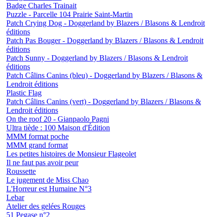
Badge Charles Trainait
Puzzle - Parcelle 104 Prairie Saint-Martin
Patch Crying Dog - Doggerland by Blazers / Blasons & Lendroit
éditions
Patch Pas Bouger - Doggerland by Blazers / Blasons & Lendroit
éditions
Patch Sunny - Doggerland by Blazers / Blasons & Lendroit
éditions
Patch Câlins Canins (bleu) - Doggerland by Blazers / Blasons &
Lendroit éditions
Plastic Flag
Patch Câlins Canins (vert) - Doggerland by Blazers / Blasons &
Lendroit éditions
On the roof 20 - Gianpaolo Pagni
Ultra tiède : 100 Maison d'Édition
MMM format poche
MMM grand format
Les petites histoires de Monsieur Flageolet
Il ne faut pas avoir peur
Roussette
Le jugement de Miss Chao
L'Horreur est Humaine N°3
Lebar
Atelier des gelées Rouges
51 Pegase n°2