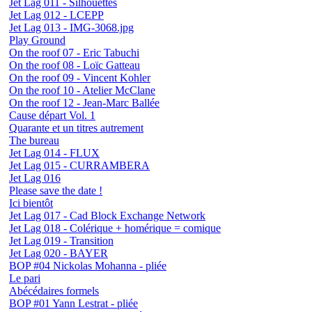
Jet Lag 011 - Silhouettes
Jet Lag 012 - LCEPP
Jet Lag 013 - IMG-3068.jpg
Play Ground
On the roof 07 - Eric Tabuchi
On the roof 08 - Loïc Gatteau
On the roof 09 - Vincent Kohler
On the roof 10 - Atelier McClane
On the roof 12 - Jean-Marc Ballée
Cause départ Vol. 1
Quarante et un titres autrement
The bureau
Jet Lag 014 - FLUX
Jet Lag 015 - CURRAMBERA
Jet Lag 016
Please save the date !
Ici bientôt
Jet Lag 017 - Cad Block Exchange Network
Jet Lag 018 - Colérique + homérique = comique
Jet Lag 019 - Transition
Jet Lag 020 - BAYER
BOP #04 Nickolas Mohanna - pliée
Le pari
Abécédaires formels
BOP #01 Yann Lestrat - pliée