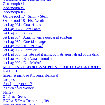
Zoo-morph #1
Zoo-morph #2
Zoo-morph #3
On the roof 17 - Sammy Stein
On the roof 18 - Elsa Werth
Jet Lag 081 - Quadrinhos
Jet Lag 082 - Flora Fabre
Jet Lag 083 - Acolá
Jet Lag 084 - Aquí no van a quedar ni sombras
Jet Lag 085 - Querido margen
Jet Lag 087 - Juan Narowé
Jet Lag 086 - Leftovers
Jet Lag 088 - It's late and it rains, but rats aren't afraid of the dark
Jet Lag 089 - Em Nara, nanquim
Jet Lag 090 - État Marbré
MEDICINA DEPORTES SUPERSTICIONES CATASTROFES
NATURLES
Impair et manque Kloveniersburgwal
Jacques
Am I going to die ?
Ancien hôtel Wolfers
Flagey
8-12 rue Decoster
BOP #15 Yves Trémorin - pliée
Passion chevals Vol.3