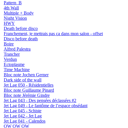
Pattern_B
4th Wall
Multiple + Body
Night Vision
HWY
Death before disco
Franchement, je mettrais pas ça dans mon salon - offset
Disco before death
Boire
Alfred Palestra
Trancher
Verdun
Ectoplasme
Time Machine
Bloc note Jochen Gerner
Dark side of the wall
Jet Lag 050 - Résidentielles
Bloc note Guillaume Pinard
Bloc note Jérémie Gindre
Jet Lag 043 - Des pensées déclassées #2
Jet Lag 049 - Le fantôme de l’espace obsédant
Jet Lag 045 - Schiste
Jet Lag 042 - Jet Lag
Jet Lag 041 - Calendos
OW OW OW