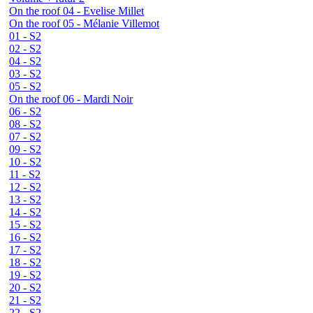
On the roof 04 - Evelise Millet
On the roof 05 - Mélanie Villemot
01 - S2
02 - S2
04 - S2
03 - S2
05 - S2
On the roof 06 - Mardi Noir
06 - S2
08 - S2
07 - S2
09 - S2
10 - S2
11 - S2
12 - S2
13 - S2
14 - S2
15 - S2
16 - S2
17 - S2
18 - S2
19 - S2
20 - S2
21 - S2
22 - S2