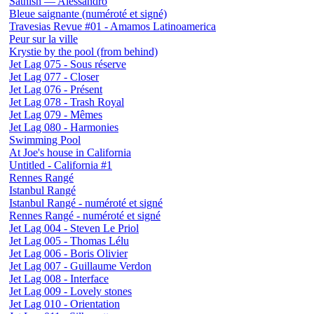
Sathish — Alessandro
Bleue saignante (numéroté et signé)
Travesias Revue #01 - Amamos Latinoamerica
Peur sur la ville
Krystie by the pool (from behind)
Jet Lag 075 - Sous réserve
Jet Lag 077 - Closer
Jet Lag 076 - Présent
Jet Lag 078 - Trash Royal
Jet Lag 079 - Mêmes
Jet Lag 080 - Harmonies
Swimming Pool
At Joe's house in California
Untitled - California #1
Rennes Rangé
Istanbul Rangé
Istanbul Rangé - numéroté et signé
Rennes Rangé - numéroté et signé
Jet Lag 004 - Steven Le Priol
Jet Lag 005 - Thomas Lélu
Jet Lag 006 - Boris Olivier
Jet Lag 007 - Guillaume Verdon
Jet Lag 008 - Interface
Jet Lag 009 - Lovely stones
Jet Lag 010 - Orientation