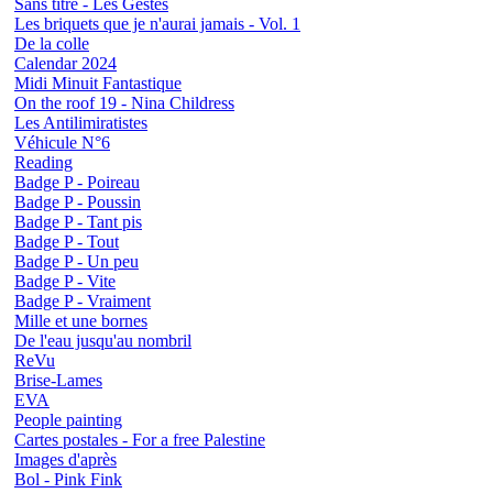
Sans titre - Les Gestes
Les briquets que je n'aurai jamais - Vol. 1
De la colle
Calendar 2024
Midi Minuit Fantastique
On the roof 19 - Nina Childress
Les Antilimiratistes
Véhicule N°6
Reading
Badge P - Poireau
Badge P - Poussin
Badge P - Tant pis
Badge P - Tout
Badge P - Un peu
Badge P - Vite
Badge P - Vraiment
Mille et une bornes
De l'eau jusqu'au nombril
ReVu
Brise-Lames
EVA
People painting
Cartes postales - For a free Palestine
Images d'après
Bol - Pink Fink