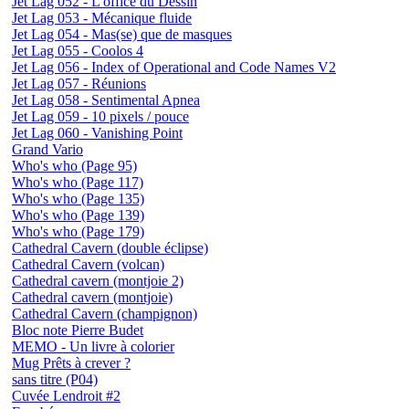
Jet Lag 052 - L'office du Dessin
Jet Lag 053 - Mécanique fluide
Jet Lag 054 - Mas(se) que de masques
Jet Lag 055 - Coolos 4
Jet Lag 056 - Index of Operational and Code Names V2
Jet Lag 057 - Réunions
Jet Lag 058 - Sentimental Apnea
Jet Lag 059 - 10 pixels / pouce
Jet Lag 060 - Vanishing Point
Grand Vario
Who's who (Page 95)
Who's who (Page 117)
Who's who (Page 135)
Who's who (Page 139)
Who's who (Page 179)
Cathedral Cavern (double éclipse)
Cathedral Cavern (volcan)
Cathedral cavern (montjoie 2)
Cathedral cavern (montjoie)
Cathedral Cavern (champignon)
Bloc note Pierre Budet
MEMO - Un livre à colorier
Mug Prêts à crever ?
sans titre (P04)
Cuvée Lendroit #2