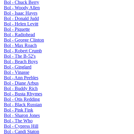
Bol - Chuck Berry
Bol - Woody Allen
Bol - Isaac Hayes
Bol - Donald Judd
Bol - Helen Levitt
Bol - Piquette
Bol - Radiohead
Bol - George Clinton
Bol - Max Roach
Bol - Robert Crumb
Bol - The B-52's
Bol - Beach Boys
Bol - Ginglard
Bol - Vinasse
Bol - Ann Peebles
Bol - Diane Arbus
Bol - Buddy Rich
Bol - Busta Rhymes
Bol - Otis Redding
Bol - Black Russian
Bol - Pink Fink
Bol - Sharon Jones
Bol - The Who
Bol - Cypress Hill
Bol - Candi Staton