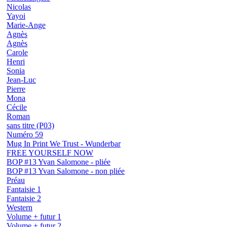
Nicolas
Yayoi
Marie-Ange
Agnès
Agnès
Carole
Henri
Sonia
Jean-Luc
Pierre
Mona
Cécile
Roman
sans titre (P03)
Numéro 59
Mug In Print We Trust - Wunderbar
FREE YOURSELF NOW
BOP #13 Yvan Salomone - pliée
BOP #13 Yvan Salomone - non pliée
Préau
Fantaisie 1
Fantaisie 2
Western
Volume + futur 1
Volume + futur 2