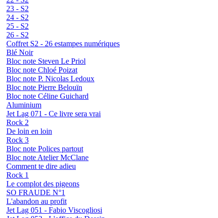
23 - S2
24 - S2
25 - S2
26 - S2
Coffret S2 - 26 estampes numériques
Blé Noir
Bloc note Steven Le Priol
Bloc note Chloé Poizat
Bloc note P. Nicolas Ledoux
Bloc note Pierre Belouïn
Bloc note Céline Guichard
Aluminium
Jet Lag 071 - Ce livre sera vrai
Rock 2
De loin en loin
Rock 3
Bloc note Polices partout
Bloc note Atelier McClane
Comment te dire adieu
Rock 1
Le complot des pigeons
SO FRAUDE N°1
L'abandon au profit
Jet Lag 051 - Fabio Viscogliosi