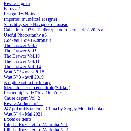
Revue Ingmar
Faros #2
Les guides Noirs
Imparfait (numéroté et signé)
Sans titre, série Naviguer en oiseau
Calendrier 2025 - Et dire que notre terre a déjà 2025 ans
Useful Photography #6
Cocktail Hotell Astronaut
The Drawer Vol.7
The Drawer Vol.9
The Drawer Vol.10
The Drawer Vol.11
The Drawer Vol. 14
Watt N°2 - mars 2018
Watt N°3 - avril 2019
A night visit to the library
Merci de laisser cet endroit (Sticker)
Les multiples de Eins, Un, One
Cause départ Vol. 2
Revue Audimat n°15
247 polaroids taken in China by Sergey Melnitchenko
Watt N°4 - Mai 2021
Excès de dents
Lili, La Rozell et Le Marimba N°1
Lili, La Rozell et Le Marimba N°2