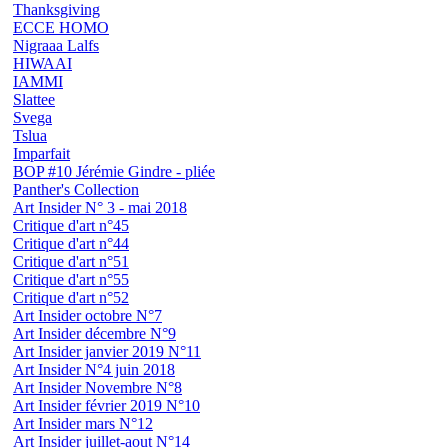
Thanksgiving
ECCE HOMO
Nigraaa Lalfs
HIWAAI
IAMMI
Slattee
Svega
Tslua
Imparfait
BOP #10 Jérémie Gindre - pliée
Panther's Collection
Art Insider N° 3 - mai 2018
Critique d'art n°45
Critique d'art n°44
Critique d'art n°51
Critique d'art n°55
Critique d'art n°52
Art Insider octobre N°7
Art Insider décembre N°9
Art Insider janvier 2019 N°11
Art Insider N°4 juin 2018
Art Insider Novembre N°8
Art Insider février 2019 N°10
Art Insider mars N°12
Art Insider juillet-aout N°14