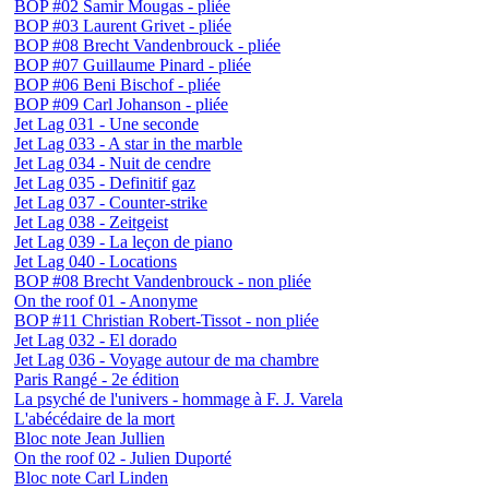
BOP #02 Samir Mougas - pliée
BOP #03 Laurent Grivet - pliée
BOP #08 Brecht Vandenbrouck - pliée
BOP #07 Guillaume Pinard - pliée
BOP #06 Beni Bischof - pliée
BOP #09 Carl Johanson - pliée
Jet Lag 031 - Une seconde
Jet Lag 033 - A star in the marble
Jet Lag 034 - Nuit de cendre
Jet Lag 035 - Definitif gaz
Jet Lag 037 - Counter-strike
Jet Lag 038 - Zeitgeist
Jet Lag 039 - La leçon de piano
Jet Lag 040 - Locations
BOP #08 Brecht Vandenbrouck - non pliée
On the roof 01 - Anonyme
BOP #11 Christian Robert-Tissot - non pliée
Jet Lag 032 - El dorado
Jet Lag 036 - Voyage autour de ma chambre
Paris Rangé - 2e édition
La psyché de l'univers - hommage à F. J. Varela
L'abécédaire de la mort
Bloc note Jean Jullien
On the roof 02 - Julien Duporté
Bloc note Carl Linden