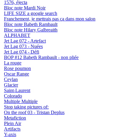
1576, éjecta
Bloc note Mardi Noir
LIFE SIZE a google search
Franchement, je mettrais pas ça dans mon salon
Bloc note Babeth Rambault
Bloc note Hilary Galbreaith
ALPHABET
Jet Lag 072 - Artefact
Jet Lag 073 - Nuées
Jet Lag 074 - Défi
BOP #12 Babeth Rambault - non pliée
La rouge
Rose poumon
Oscar Range
Ceylan
Glacier
Saint-Laurent
Colorado
Multiple Multiple
Stop taking pictures of:
On the roof 03 - Tristan Deplus
Metafiction
Plein Air
Artifacts
Y-axis