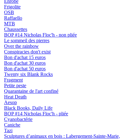
Enrobé
Frigolite
OSB
Raffaello
MTB
Chaussettes
BOP #14 Nicholas Floc'h - non pliée
Le sommeil des pierres
Over the rainbow
Conspiracies don't exist
Bon d'achat 15 euros
Bon d'achat 30 euros
Bon d'achat 50 euros
Twenty six Blank Rocks
Fragment
Petite peste
Quarantaine de l'art confiné
Heat Death
Aesop
Black Books, Daily Life
BOP #14 Nicholas Floc'h - pliée
Cyanobactérie
Caniche
Tazi
Sculptures d’animaux en bois : Labergement-Sainte-Marie,