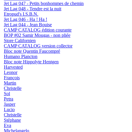
Jet Lag 047 - Petits bonhommes de chemin
Jet Lag 048 - Tendre est la nuit
Etropud's I.S.B.N.
Jet Lag 046 - Ha ! Ha !
Jet Lag 044 - Jean Bouise
CAMP CATALOG édition courante
BOP #02 Samir Mougas - non pliée
Store Californien
CAMP CATALOG version collector
Bloc note Quentin Faucompré
Humano Plancton
Bloc note Hippolyte Hentgen
Harvested
Leonor
François
Martin
Christelle
Sol
Petra
Jasper
Lucio
Christelle
Stéphane
Eva
Michelangelo