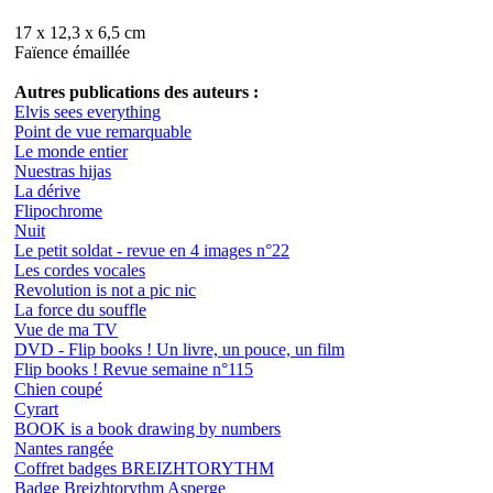
17 x 12,3 x 6,5 cm
Faïence émaillée
Autres publications des auteurs :
Elvis sees everything
Point de vue remarquable
Le monde entier
Nuestras hijas
La dérive
Flipochrome
Nuit
Le petit soldat - revue en 4 images n°22
Les cordes vocales
Revolution is not a pic nic
La force du souffle
Vue de ma TV
DVD - Flip books ! Un livre, un pouce, un film
Flip books ! Revue semaine n°115
Chien coupé
Cyrart
BOOK is a book drawing by numbers
Nantes rangée
Coffret badges BREIZHTORYTHM
Badge Breizhtorythm Asperge