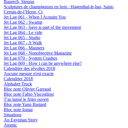
Baurech, Sieuras
Sculptures de champignons en bois : Hagenthal-le-bas, Saint-
Cernin-de-l’Herm, Ci
Jet Lag 061 - When I Acquire You
Jet Lag 062 - Swamp
Jet Lag 063 - Save is part of the movement
Jet Lag 064 - Le vide
Jet Lag 065 - Studio
Jet Lag 067 - A Walk
Jet Lag 066 - Manners
Jet Lag 068 - Nonobjective Magazine
Jet Lag 070 - System Crashes
Jet Lag 069 - How i can be anywhere else?
Calendrier des révoltes 2018
Aucune mesure n'est exacte
Calendrier 2018
Alphabet Truck
Bloc note Olivier Garraud
Bloc note Fabio Viscogliosi
T'as laissé le frigo ouvert
Bloc note Yann Bastard
Bloc note Iomai
Situations
An Egyptian Story
Atomic