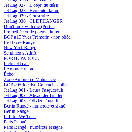
Jet Lag 027 - L'objet du désir
Jet Lag 028 - Remonter la rue
Jet Lag 029 - Construire
Jet Lag 030 - CLIFFHANGER
Don't fuck with me (Poster)
Prométhée ou le poème du feu
BOP #15 Yves Trémorin - non pliée
Le Havre Rangé
New York Rangé
Sentiments Adrift
PORTE-PAROLE
L'être et l'eau
Le monde rangé
Écho
Zone Autonome Mutualisée
BOP #05 Jocelyn Cottencin - pliée
Jet Lag 001 - Laura Pasquerault
Jet Lag 002 - Alexander Binder
Jet Lag 003 - Olivier Thuault
Berlin Rangé - numéroté et signé
Berlin Rangé
In Print We Trust
Paris Rangé
Paris Rangé - numéroté et signé