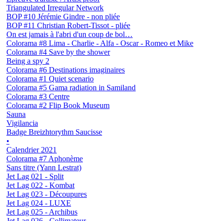
Triangulated Irregular Network
BOP #10 Jérémie Gindre - non pliée
BOP #11 Christian Robert-Tissot - pliée
On est jamais à l'abri d'un coup de bol…
Colorama #8 Lima - Charlie - Alfa - Oscar - Romeo et Mike
Colorama #4 Save by the shower
Being a spy 2
Colorama #6 Destinations imaginaires
Colorama #1 Quiet scenario
Colorama #5 Gama radiation in Samiland
Colorama #3 Centre
Colorama #2 Flip Book Museum
Sauna
Vigilancia
Badge Breizhtorythm Saucisse
•
Calendrier 2021
Colorama #7 Aphonème
Sans titre (Yann Lestrat)
Jet Lag 021 - Split
Jet Lag 022 - Kombat
Jet Lag 023 - Découpures
Jet Lag 024 - LUXE
Jet Lag 025 - Archibus
Jet Lag 026 - Collimateur