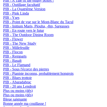
PIB - A Tale of the empty boxes !
PIB - Outillage facultatif
PIB - La Quatrième Version
PIB - Pink Linda
PIB - Yses
PIB - Point de vue sur le Mont-Blanc du Tacul
PIB - Initium Maris, Plouha, -8m, Sargasses
PIB - En route vers le futur
PIB - The Outdoor Dining Room
PIB - Flower
PIB - The New Study
PIB - Millefeuille
PIB - Flocon
PIB - Remparts
PIB - Basalt
PIB - Le Flamand
PIB - Sous l'écorce des pierres
PIB - Pianiste inconnu, probablement hongrois
PIB - Blues trottoir
PIB - Abaradabrac
PIB - 20 ans Lendroit
Plus ou moins (dés)
Plus ou moins (dés)
Bleue saignante
Bonne année ma couillasse !