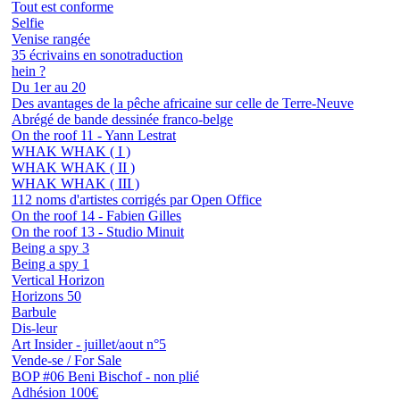
Tout est conforme
Selfie
Venise rangée
35 écrivains en sonotraduction
hein ?
Du 1er au 20
Des avantages de la pêche africaine sur celle de Terre-Neuve
Abrégé de bande dessinée franco-belge
On the roof 11 - Yann Lestrat
WHAK WHAK ( I )
WHAK WHAK ( II )
WHAK WHAK ( III )
112 noms d'artistes corrigés par Open Office
On the roof 14 - Fabien Gilles
On the roof 13 - Studio Minuit
Being a spy 3
Being a spy 1
Vertical Horizon
Horizons 50
Barbule
Dis-leur
Art Insider - juillet/aout n°5
Vende-se / For Sale
BOP #06 Beni Bischof - non plié
Adhésion 100€