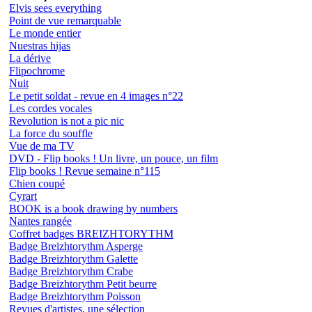
Elvis sees everything
Point de vue remarquable
Le monde entier
Nuestras hijas
La dérive
Flipochrome
Nuit
Le petit soldat - revue en 4 images n°22
Les cordes vocales
Revolution is not a pic nic
La force du souffle
Vue de ma TV
DVD - Flip books ! Un livre, un pouce, un film
Flip books ! Revue semaine n°115
Chien coupé
Cyrart
BOOK is a book drawing by numbers
Nantes rangée
Coffret badges BREIZHTORYTHM
Badge Breizhtorythm Asperge
Badge Breizhtorythm Galette
Badge Breizhtorythm Crabe
Badge Breizhtorythm Petit beurre
Badge Breizhtorythm Poisson
Revues d'artistes, une sélection