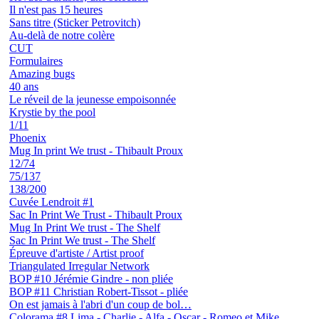
Il n'est pas 15 heures
Sans titre (Sticker Petrovitch)
Au-delà de notre colère
CUT
Formulaires
Amazing bugs
40 ans
Le réveil de la jeunesse empoisonnée
Krystie by the pool
1/11
Phoenix
Mug In print We trust - Thibault Proux
12/74
75/137
138/200
Cuvée Lendroit #1
Sac In Print We Trust - Thibault Proux
Mug In Print We trust - The Shelf
Sac In Print We trust - The Shelf
Épreuve d'artiste / Artist proof
Triangulated Irregular Network
BOP #10 Jérémie Gindre - non pliée
BOP #11 Christian Robert-Tissot - pliée
On est jamais à l'abri d'un coup de bol…
Colorama #8 Lima - Charlie - Alfa - Oscar - Romeo et Mike