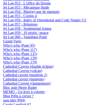
Jet Lag 052 - L'office du Dessin
Jet Lag 053 - Mécanique fluide
Jet Lag 054 - Mas(se) que de masques
Jet Lag 055 - Coolos 4
Jet Lag 056 - Index of Operational and Code Names V2
Jet Lag 057 - Réunions
Jet Lag 058 - Sentimental Apnea
Jet Lag 059 - 10 pixels / pouce
Jet Lag 060 - Vanishing Point
Grand Vario
Who's who (Page 95)
Who's who (Page 117)
Who's who (Page 135)
Who's who (Page 139)
Who's who (Page 179)
Cathedral Cavern (double éclipse)
Cathedral Cavern (volcan)
Cathedral cavern (montjoie 2)
Cathedral cavern (montjoie)
Cathedral Cavern (champignon)
Bloc note Pierre Budet
MEMO - Un livre à colorier
Mug Prêts à crever ?
sans titre (P04)
Cuvée Lendroit #2