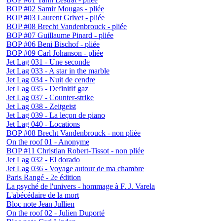
BOP #02 Samir Mougas - pliée
BOP #03 Laurent Grivet - pliée
BOP #08 Brecht Vandenbrouck - pliée
BOP #07 Guillaume Pinard - pliée
BOP #06 Beni Bischof - pliée
BOP #09 Carl Johanson - pliée
Jet Lag 031 - Une seconde
Jet Lag 033 - A star in the marble
Jet Lag 034 - Nuit de cendre
Jet Lag 035 - Definitif gaz
Jet Lag 037 - Counter-strike
Jet Lag 038 - Zeitgeist
Jet Lag 039 - La leçon de piano
Jet Lag 040 - Locations
BOP #08 Brecht Vandenbrouck - non pliée
On the roof 01 - Anonyme
BOP #11 Christian Robert-Tissot - non pliée
Jet Lag 032 - El dorado
Jet Lag 036 - Voyage autour de ma chambre
Paris Rangé - 2e édition
La psyché de l'univers - hommage à F. J. Varela
L'abécédaire de la mort
Bloc note Jean Jullien
On the roof 02 - Julien Duporté