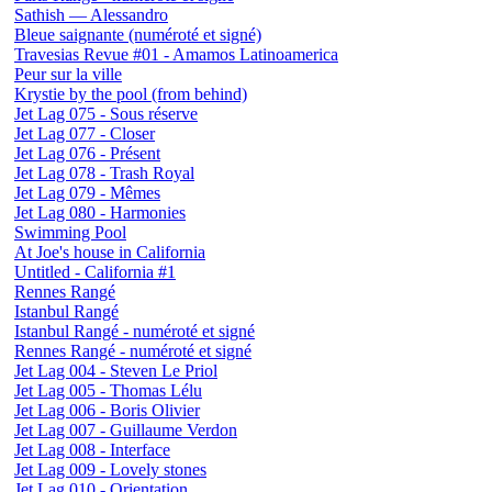
Sathish — Alessandro
Bleue saignante (numéroté et signé)
Travesias Revue #01 - Amamos Latinoamerica
Peur sur la ville
Krystie by the pool (from behind)
Jet Lag 075 - Sous réserve
Jet Lag 077 - Closer
Jet Lag 076 - Présent
Jet Lag 078 - Trash Royal
Jet Lag 079 - Mêmes
Jet Lag 080 - Harmonies
Swimming Pool
At Joe's house in California
Untitled - California #1
Rennes Rangé
Istanbul Rangé
Istanbul Rangé - numéroté et signé
Rennes Rangé - numéroté et signé
Jet Lag 004 - Steven Le Priol
Jet Lag 005 - Thomas Lélu
Jet Lag 006 - Boris Olivier
Jet Lag 007 - Guillaume Verdon
Jet Lag 008 - Interface
Jet Lag 009 - Lovely stones
Jet Lag 010 - Orientation