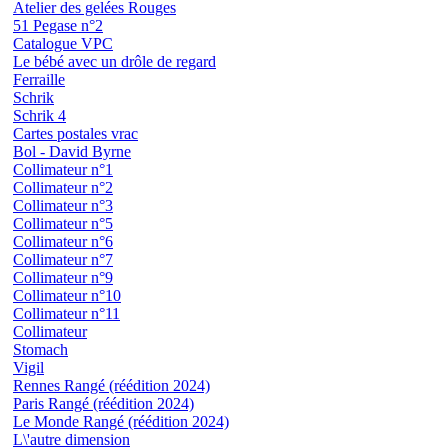
Atelier des gelées Rouges
51 Pegase n°2
Catalogue VPC
Le bébé avec un drôle de regard
Ferraille
Schrik
Schrik 4
Cartes postales vrac
Bol - David Byrne
Collimateur n°1
Collimateur n°2
Collimateur n°3
Collimateur n°5
Collimateur n°6
Collimateur n°7
Collimateur n°9
Collimateur n°10
Collimateur n°11
Collimateur
Stomach
Vigil
Rennes Rangé (réédition 2024)
Paris Rangé (réédition 2024)
Le Monde Rangé (réédition 2024)
L\'autre dimension