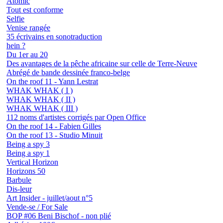
Atomic
Tout est conforme
Selfie
Venise rangée
35 écrivains en sonotraduction
hein ?
Du 1er au 20
Des avantages de la pêche africaine sur celle de Terre-Neuve
Abrégé de bande dessinée franco-belge
On the roof 11 - Yann Lestrat
WHAK WHAK ( I )
WHAK WHAK ( II )
WHAK WHAK ( III )
112 noms d'artistes corrigés par Open Office
On the roof 14 - Fabien Gilles
On the roof 13 - Studio Minuit
Being a spy 3
Being a spy 1
Vertical Horizon
Horizons 50
Barbule
Dis-leur
Art Insider - juillet/aout n°5
Vende-se / For Sale
BOP #06 Beni Bischof - non plié