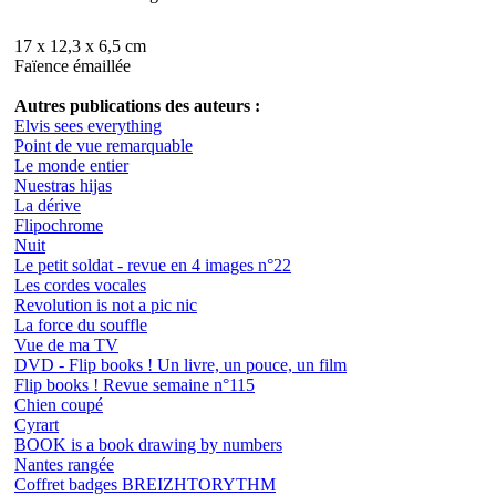
17 x 12,3 x 6,5 cm
Faïence émaillée
Autres publications des auteurs :
Elvis sees everything
Point de vue remarquable
Le monde entier
Nuestras hijas
La dérive
Flipochrome
Nuit
Le petit soldat - revue en 4 images n°22
Les cordes vocales
Revolution is not a pic nic
La force du souffle
Vue de ma TV
DVD - Flip books ! Un livre, un pouce, un film
Flip books ! Revue semaine n°115
Chien coupé
Cyrart
BOOK is a book drawing by numbers
Nantes rangée
Coffret badges BREIZHTORYTHM