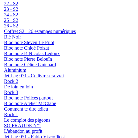
22 - S2
23 - S2
24 - S2
25 - S2
26 - S2
Coffret S2 - 26 estampes numériques
Blé Noir
Bloc note Steven Le Priol
Bloc note Chloé Poizat
Bloc note P. Nicolas Ledoux
Bloc note Pierre Belouïn
Bloc note Céline Guichard
Aluminium
Jet Lag 071 - Ce livre sera vrai
Rock 2
De loin en loin
Rock 3
Bloc note Polices partout
Bloc note Atelier McClane
Comment te dire adieu
Rock 1
Le complot des pigeons
SO FRAUDE N°1
L'abandon au profit
Jet Lag 051 - Fabio Viscogliosi