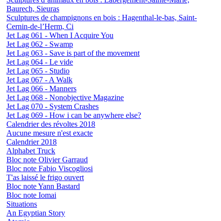
Baurech, Sieuras
Sculptures de champignons en bois : Hagenthal-le-bas, Saint-
Cernin-de-l’Herm, Ci
Jet Lag 061 - When I Acquire You
Jet Lag 062 - Swamp
Jet Lag 063 - Save is part of the movement
Jet Lag 064 - Le vide
Jet Lag 065 - Studio
Jet Lag 067 - A Walk
Jet Lag 066 - Manners
Jet Lag 068 - Nonobjective Magazine
Jet Lag 070 - System Crashes
Jet Lag 069 - How i can be anywhere else?
Calendrier des révoltes 2018
Aucune mesure n'est exacte
Calendrier 2018
Alphabet Truck
Bloc note Olivier Garraud
Bloc note Fabio Viscogliosi
T'as laissé le frigo ouvert
Bloc note Yann Bastard
Bloc note Iomai
Situations
An Egyptian Story