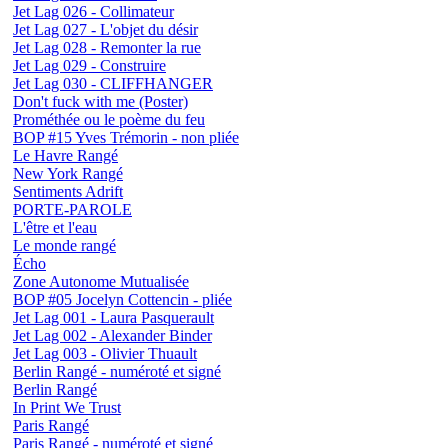
Jet Lag 026 - Collimateur
Jet Lag 027 - L'objet du désir
Jet Lag 028 - Remonter la rue
Jet Lag 029 - Construire
Jet Lag 030 - CLIFFHANGER
Don't fuck with me (Poster)
Prométhée ou le poème du feu
BOP #15 Yves Trémorin - non pliée
Le Havre Rangé
New York Rangé
Sentiments Adrift
PORTE-PAROLE
L'être et l'eau
Le monde rangé
Écho
Zone Autonome Mutualisée
BOP #05 Jocelyn Cottencin - pliée
Jet Lag 001 - Laura Pasquerault
Jet Lag 002 - Alexander Binder
Jet Lag 003 - Olivier Thuault
Berlin Rangé - numéroté et signé
Berlin Rangé
In Print We Trust
Paris Rangé
Paris Rangé - numéroté et signé