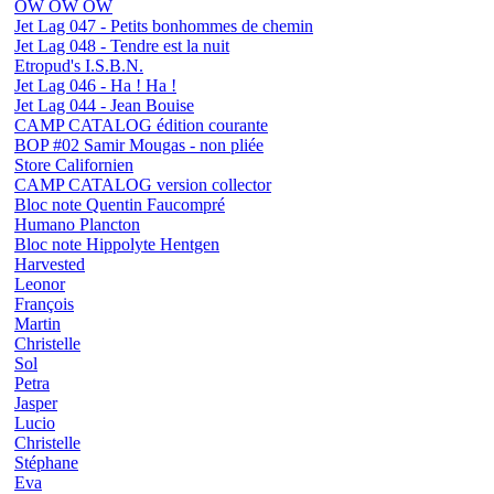
OW OW OW
Jet Lag 047 - Petits bonhommes de chemin
Jet Lag 048 - Tendre est la nuit
Etropud's I.S.B.N.
Jet Lag 046 - Ha ! Ha !
Jet Lag 044 - Jean Bouise
CAMP CATALOG édition courante
BOP #02 Samir Mougas - non pliée
Store Californien
CAMP CATALOG version collector
Bloc note Quentin Faucompré
Humano Plancton
Bloc note Hippolyte Hentgen
Harvested
Leonor
François
Martin
Christelle
Sol
Petra
Jasper
Lucio
Christelle
Stéphane
Eva