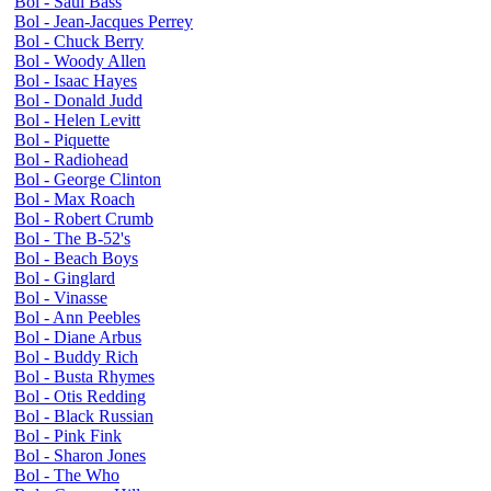
Bol - Saul Bass
Bol - Jean-Jacques Perrey
Bol - Chuck Berry
Bol - Woody Allen
Bol - Isaac Hayes
Bol - Donald Judd
Bol - Helen Levitt
Bol - Piquette
Bol - Radiohead
Bol - George Clinton
Bol - Max Roach
Bol - Robert Crumb
Bol - The B-52's
Bol - Beach Boys
Bol - Ginglard
Bol - Vinasse
Bol - Ann Peebles
Bol - Diane Arbus
Bol - Buddy Rich
Bol - Busta Rhymes
Bol - Otis Redding
Bol - Black Russian
Bol - Pink Fink
Bol - Sharon Jones
Bol - The Who