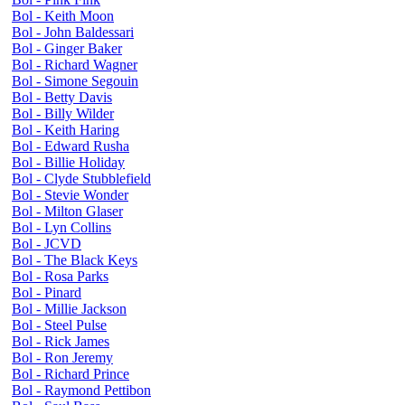
Bol - Keith Moon
Bol - John Baldessari
Bol - Ginger Baker
Bol - Richard Wagner
Bol - Simone Segouin
Bol - Betty Davis
Bol - Billy Wilder
Bol - Keith Haring
Bol - Edward Rusha
Bol - Billie Holiday
Bol - Clyde Stubblefield
Bol - Stevie Wonder
Bol - Milton Glaser
Bol - Lyn Collins
Bol - JCVD
Bol - The Black Keys
Bol - Rosa Parks
Bol - Pinard
Bol - Millie Jackson
Bol - Steel Pulse
Bol - Rick James
Bol - Ron Jeremy
Bol - Richard Prince
Bol - Raymond Pettibon