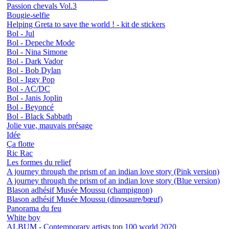
Passion chevals Vol.3
Bougie-selfie
Helping Greta to save the world ! - kit de stickers
Bol - Jul
Bol - Depeche Mode
Bol - Nina Simone
Bol - Dark Vador
Bol - Bob Dylan
Bol - Iggy Pop
Bol - AC/DC
Bol - Janis Joplin
Bol - Beyoncé
Bol - Black Sabbath
Jolie vue, mauvais présage
Idée
Ça flotte
Ric Rac
Les formes du relief
A journey through the prism of an indian love story (Pink version)
A journey through the prism of an indian love story (Blue version)
Blason adhésif Musée Moussu (champignon)
Blason adhésif Musée Moussu (dinosaure/bœuf)
Panorama du feu
White boy
ALBUM - Contemporary artists top 100 world 2020