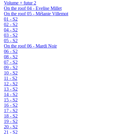
Volume + futur 2
On the roof 04 - Evelise Millet
On the roof 05 - Mélanie Villemot
01 - S2
02 - S2
04 - S2
03 - S2
05 - S2
On the roof 06 - Mardi Noir
06 - S2
08 - S2
07 - S2
09 - S2
10 - S2
11 - S2
12 - S2
13 - S2
14 - S2
15 - S2
16 - S2
17 - S2
18 - S2
19 - S2
20 - S2
21 - S2