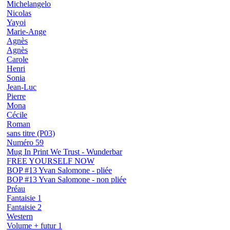
Michelangelo
Nicolas
Yayoi
Marie-Ange
Agnès
Agnès
Carole
Henri
Sonia
Jean-Luc
Pierre
Mona
Cécile
Roman
sans titre (P03)
Numéro 59
Mug In Print We Trust - Wunderbar
FREE YOURSELF NOW
BOP #13 Yvan Salomone - pliée
BOP #13 Yvan Salomone - non pliée
Préau
Fantaisie 1
Fantaisie 2
Western
Volume + futur 1