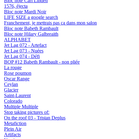
Bloc note Carl Linden
1576, éjecta
Bloc note Mardi Noir
LIFE SIZE a google search
Franchement, je mettrais pas ça dans mon salon
Bloc note Babeth Rambault
Bloc note Hilary Galbreaith
ALPHABET
Jet Lag 072 - Artefact
Jet Lag 073 - Nuées
Jet Lag 074 - Défi
BOP #12 Babeth Rambault - non pliée
La rouge
Rose poumon
Oscar Range
Ceylan
Glacier
Saint-Laurent
Colorado
Multiple Multiple
Stop taking pictures of:
On the roof 03 - Tristan Deplus
Metafiction
Plein Air
Artifacts