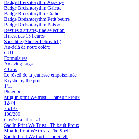
Badge Breizhtorythm Asperge
Badge Breizhtorythm Galette
Badge Breizhtorythm Crabe
Badge Breizhtorythm Petit beurre
Badge Breizhtorythm Poisson
Revues d'artistes, une sélection
Il n'est pas 15 heures
Sans titre (Sticker Petrovitch)
Au-delà de notre colère
CUT
Formulaires
Amazing bugs
40 ans
Le réveil de la jeunesse empoisonnée
Krystie by the pool
1/11
Phoenix
Mug In print We trust - Thibault Proux
12/74
75/137
138/200
Cuvée Lendroit #1
Sac In Print We Trust - Thibault Proux
Mug In Print We trust - The Shelf
Sac In Print We trust - The Shelf