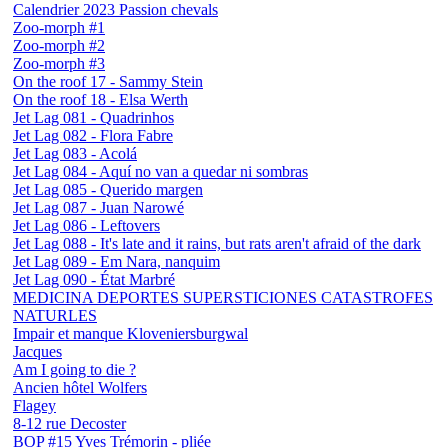
Calendrier 2023 Passion chevals
Zoo-morph #1
Zoo-morph #2
Zoo-morph #3
On the roof 17 - Sammy Stein
On the roof 18 - Elsa Werth
Jet Lag 081 - Quadrinhos
Jet Lag 082 - Flora Fabre
Jet Lag 083 - Acolá
Jet Lag 084 - Aquí no van a quedar ni sombras
Jet Lag 085 - Querido margen
Jet Lag 087 - Juan Narowé
Jet Lag 086 - Leftovers
Jet Lag 088 - It's late and it rains, but rats aren't afraid of the dark
Jet Lag 089 - Em Nara, nanquim
Jet Lag 090 - État Marbré
MEDICINA DEPORTES SUPERSTICIONES CATASTROFES
NATURLES
Impair et manque Kloveniersburgwal
Jacques
Am I going to die ?
Ancien hôtel Wolfers
Flagey
8-12 rue Decoster
BOP #15 Yves Trémorin - pliée