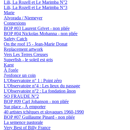
Lili, La Rozell et Le Marimba N°2
Lili, La Rozell et Le Marimba N°3
Marie
Alvorada / Niemeyer
Connexions
BOP #03 Laurent Grivet - non pliée
BOP #04 Nickolas Mohanna - non pliée
Safety Catch
On the roof 15 - Jean-Marie Donat
Replacement artwork
Vers Les Terres Creuses
Superfish - le soleil est gris
Karst
À l'orée
J'enfonce un coin
L'Observatoire n° 1 : Point zéro
L'Observatoire n°4 : Les lieux du passage
L'Observatoire n°2 : La fondation ânon
SO FRAUDE N°2
BOP #09 Carl Johanson - non pliée
Sur place - À emporter
40 artistes tchèques et slovaques 1960-1990
BOP #07 Guillaume Pinard - non pliée
La semence pastorale
Very Best of Billy France