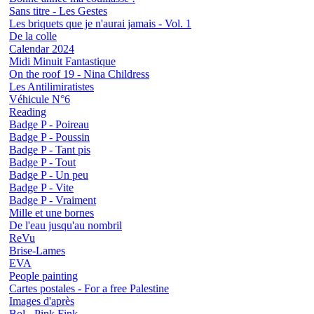
Sans titre - Les Gestes
Les briquets que je n'aurai jamais - Vol. 1
De la colle
Calendar 2024
Midi Minuit Fantastique
On the roof 19 - Nina Childress
Les Antilimiratistes
Véhicule N°6
Reading
Badge P - Poireau
Badge P - Poussin
Badge P - Tant pis
Badge P - Tout
Badge P - Un peu
Badge P - Vite
Badge P - Vraiment
Mille et une bornes
De l'eau jusqu'au nombril
ReVu
Brise-Lames
EVA
People painting
Cartes postales - For a free Palestine
Images d'après
Bol - Pink Fink