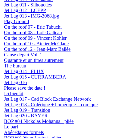
Jet Lag 011 - Silhouettes
Jet Lag 012 - LCEPP
Jet Lag 013 - IMG-3068.jpg
Play Ground
On the roof 07 - Eric Tabuchi
On the roof 08 - Loïc Gatteau
On the roof 09 - Vincent Kohler
On the roof 10 - Atelier McClane
On the roof 12 - Jean-Marc Ballée
Cause départ Vol. 1
Quarante et un titres autrement
The bureau
Jet Lag 014 - FLUX
Jet Lag 015 - CURRAMBERA
Jet Lag 016
Please save the date !
Ici bientôt
Jet Lag 017 - Cad Block Exchange Network
Jet Lag 018 - Colérique + homérique = comique
Jet Lag 019 - Transition
Jet Lag 020 - BAYER
BOP #04 Nickolas Mohanna - pliée
Le pari
Abécédaires formels
BOP #01 Yann Lestrat - pliée