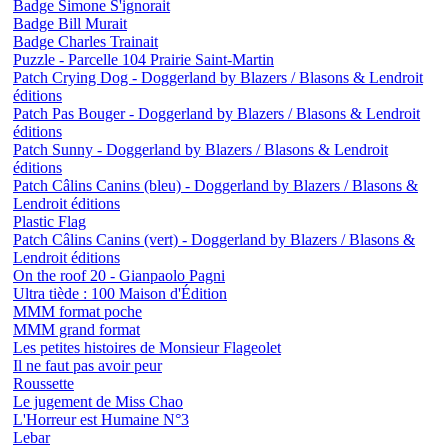
Badge Simone S'ignorait
Badge Bill Murait
Badge Charles Trainait
Puzzle - Parcelle 104 Prairie Saint-Martin
Patch Crying Dog - Doggerland by Blazers / Blasons & Lendroit
éditions
Patch Pas Bouger - Doggerland by Blazers / Blasons & Lendroit
éditions
Patch Sunny - Doggerland by Blazers / Blasons & Lendroit
éditions
Patch Câlins Canins (bleu) - Doggerland by Blazers / Blasons &
Lendroit éditions
Plastic Flag
Patch Câlins Canins (vert) - Doggerland by Blazers / Blasons &
Lendroit éditions
On the roof 20 - Gianpaolo Pagni
Ultra tiède : 100 Maison d'Édition
MMM format poche
MMM grand format
Les petites histoires de Monsieur Flageolet
Il ne faut pas avoir peur
Roussette
Le jugement de Miss Chao
L'Horreur est Humaine N°3
Lebar