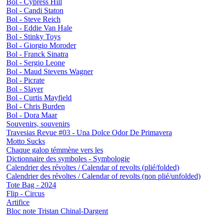
Bol - Cypress Hill
Bol - Candi Staton
Bol - Steve Reich
Bol - Eddie Van Hale
Bol - Stinky Toys
Bol - Giorgio Moroder
Bol - Franck Sinatra
Bol - Sergio Leone
Bol - Maud Stevens Wagner
Bol - Picrate
Bol - Slayer
Bol - Curtis Mayfield
Bol - Chris Burden
Bol - Dora Maar
Souvenirs, souvenirs
Travesias Revue #03 - Una Dolce Odor De Primavera
Motto Sucks
Chaque galop témmène vers les
Dictionnaire des symboles - Symbologie
Calendrier des révoltes / Calendar of revolts (plié/folded)
Calendrier des révoltes / Calendar of revolts (non plié/unfolded)
Tote Bag - 2024
Flip - Circus
Artifice
Bloc note Tristan Chinal-Dargent