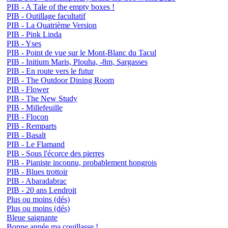
PIB - A Tale of the empty boxes !
PIB - Outillage facultatif
PIB - La Quatrième Version
PIB - Pink Linda
PIB - Yses
PIB - Point de vue sur le Mont-Blanc du Tacul
PIB - Initium Maris, Plouha, -8m, Sargasses
PIB - En route vers le futur
PIB - The Outdoor Dining Room
PIB - Flower
PIB - The New Study
PIB - Millefeuille
PIB - Flocon
PIB - Remparts
PIB - Basalt
PIB - Le Flamand
PIB - Sous l'écorce des pierres
PIB - Pianiste inconnu, probablement hongrois
PIB - Blues trottoir
PIB - Abaradabrac
PIB - 20 ans Lendroit
Plus ou moins (dés)
Plus ou moins (dés)
Bleue saignante
Bonne année ma couillasse !