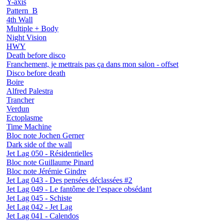
Y-axis
Pattern_B
4th Wall
Multiple + Body
Night Vision
HWY
Death before disco
Franchement, je mettrais pas ça dans mon salon - offset
Disco before death
Boire
Alfred Palestra
Trancher
Verdun
Ectoplasme
Time Machine
Bloc note Jochen Gerner
Dark side of the wall
Jet Lag 050 - Résidentielles
Bloc note Guillaume Pinard
Bloc note Jérémie Gindre
Jet Lag 043 - Des pensées déclassées #2
Jet Lag 049 - Le fantôme de l’espace obsédant
Jet Lag 045 - Schiste
Jet Lag 042 - Jet Lag
Jet Lag 041 - Calendos