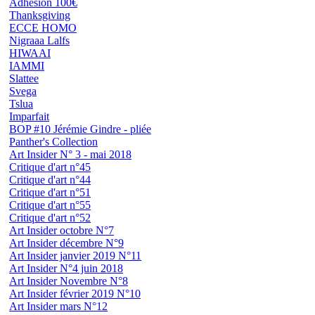
Adhésion 100€
Thanksgiving
ECCE HOMO
Nigraaa Lalfs
HIWAAI
IAMMI
Slattee
Svega
Tslua
Imparfait
BOP #10 Jérémie Gindre - pliée
Panther's Collection
Art Insider N° 3 - mai 2018
Critique d'art n°45
Critique d'art n°44
Critique d'art n°51
Critique d'art n°55
Critique d'art n°52
Art Insider octobre N°7
Art Insider décembre N°9
Art Insider janvier 2019 N°11
Art Insider N°4 juin 2018
Art Insider Novembre N°8
Art Insider février 2019 N°10
Art Insider mars N°12