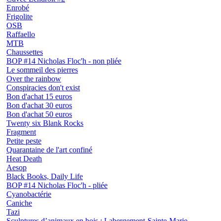
Enrobé
Frigolite
OSB
Raffaello
MTB
Chaussettes
BOP #14 Nicholas Floc'h - non pliée
Le sommeil des pierres
Over the rainbow
Conspiracies don't exist
Bon d'achat 15 euros
Bon d'achat 30 euros
Bon d'achat 50 euros
Twenty six Blank Rocks
Fragment
Petite peste
Quarantaine de l'art confiné
Heat Death
Aesop
Black Books, Daily Life
BOP #14 Nicholas Floc'h - pliée
Cyanobactérie
Caniche
Tazi
Sculptures d’animaux en bois : Labergement-Sainte-Marie,