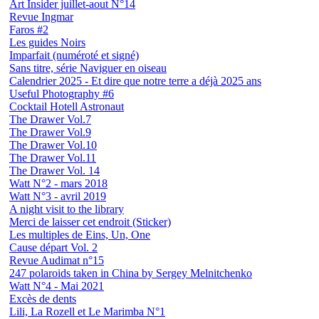
Art Insider juillet-aout N°14
Revue Ingmar
Faros #2
Les guides Noirs
Imparfait (numéroté et signé)
Sans titre, série Naviguer en oiseau
Calendrier 2025 - Et dire que notre terre a déjà 2025 ans
Useful Photography #6
Cocktail Hotell Astronaut
The Drawer Vol.7
The Drawer Vol.9
The Drawer Vol.10
The Drawer Vol.11
The Drawer Vol. 14
Watt N°2 - mars 2018
Watt N°3 - avril 2019
A night visit to the library
Merci de laisser cet endroit (Sticker)
Les multiples de Eins, Un, One
Cause départ Vol. 2
Revue Audimat n°15
247 polaroids taken in China by Sergey Melnitchenko
Watt N°4 - Mai 2021
Excès de dents
Lili, La Rozell et Le Marimba N°1