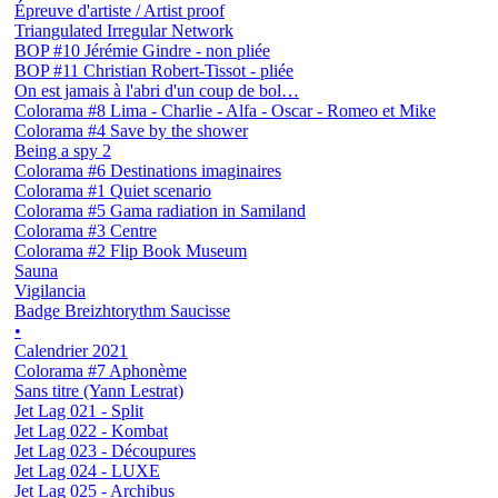
Épreuve d'artiste / Artist proof
Triangulated Irregular Network
BOP #10 Jérémie Gindre - non pliée
BOP #11 Christian Robert-Tissot - pliée
On est jamais à l'abri d'un coup de bol…
Colorama #8 Lima - Charlie - Alfa - Oscar - Romeo et Mike
Colorama #4 Save by the shower
Being a spy 2
Colorama #6 Destinations imaginaires
Colorama #1 Quiet scenario
Colorama #5 Gama radiation in Samiland
Colorama #3 Centre
Colorama #2 Flip Book Museum
Sauna
Vigilancia
Badge Breizhtorythm Saucisse
•
Calendrier 2021
Colorama #7 Aphonème
Sans titre (Yann Lestrat)
Jet Lag 021 - Split
Jet Lag 022 - Kombat
Jet Lag 023 - Découpures
Jet Lag 024 - LUXE
Jet Lag 025 - Archibus