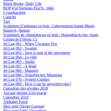
Black Books, Daily Life
BOP #14 Nicholas Floc'h - pliée
Cyanobactérie
Caniche
Tazi
Sculptures d’animaux en bois : Labergement-Sainte-Marie,
Baurech, Sieuras
Sculptures de champignons en bois : Hagenthal-le-bas, Saint-
Cernin-de-l’Herm, Ci
Jet Lag 061 - When I Acquire You
Jet Lag 062 - Swamp
Jet Lag 063 - Save is part of the movement
Jet Lag 064 - Le vide
Jet Lag 065 - Studio
Jet Lag 067 - A Walk
Jet Lag 066 - Manners
Jet Lag 068 - Nonobjective Magazine
Jet Lag 070 - System Crashes
Jet Lag 069 - How i can be anywhere else?
Calendrier des révoltes 2018
Aucune mesure n'est exacte
Calendrier 2018
Alphabet Truck
Bloc note Olivier Garraud
Bloc note Fabio Viscogliosi