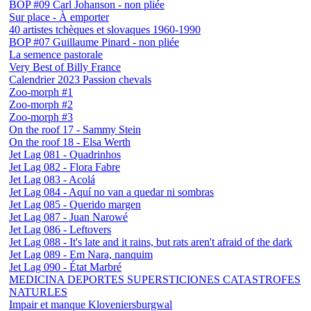
BOP #09 Carl Johanson - non pliée
Sur place - À emporter
40 artistes tchèques et slovaques 1960-1990
BOP #07 Guillaume Pinard - non pliée
La semence pastorale
Very Best of Billy France
Calendrier 2023 Passion chevals
Zoo-morph #1
Zoo-morph #2
Zoo-morph #3
On the roof 17 - Sammy Stein
On the roof 18 - Elsa Werth
Jet Lag 081 - Quadrinhos
Jet Lag 082 - Flora Fabre
Jet Lag 083 - Acolá
Jet Lag 084 - Aquí no van a quedar ni sombras
Jet Lag 085 - Querido margen
Jet Lag 087 - Juan Narowé
Jet Lag 086 - Leftovers
Jet Lag 088 - It's late and it rains, but rats aren't afraid of the dark
Jet Lag 089 - Em Nara, nanquim
Jet Lag 090 - État Marbré
MEDICINA DEPORTES SUPERSTICIONES CATASTROFES
NATURLES
Impair et manque Kloveniersburgwal