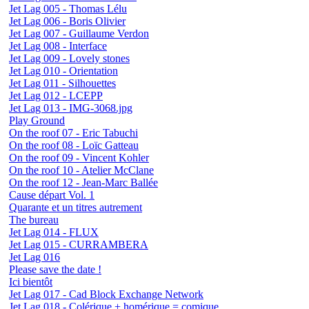
Jet Lag 005 - Thomas Lélu
Jet Lag 006 - Boris Olivier
Jet Lag 007 - Guillaume Verdon
Jet Lag 008 - Interface
Jet Lag 009 - Lovely stones
Jet Lag 010 - Orientation
Jet Lag 011 - Silhouettes
Jet Lag 012 - LCEPP
Jet Lag 013 - IMG-3068.jpg
Play Ground
On the roof 07 - Eric Tabuchi
On the roof 08 - Loïc Gatteau
On the roof 09 - Vincent Kohler
On the roof 10 - Atelier McClane
On the roof 12 - Jean-Marc Ballée
Cause départ Vol. 1
Quarante et un titres autrement
The bureau
Jet Lag 014 - FLUX
Jet Lag 015 - CURRAMBERA
Jet Lag 016
Please save the date !
Ici bientôt
Jet Lag 017 - Cad Block Exchange Network
Jet Lag 018 - Colérique + homérique = comique