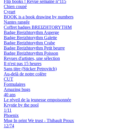
Flip books ! Revue semaine n°115
Chien coupé
Cyrart
BOOK is a book drawing by numbers
Nantes rangée
Coffret badges BREIZHTORYTHM
Badge Breizhtorythm Asperge
Badge Breizhtorythm Galette
Badge Breizhtorythm Crabe
Badge Breizhtorythm Petit beurre
Badge Breizhtorythm Poisson
Revues d'artistes, une sélection
Il n'est pas 15 heures
Sans titre (Sticker Petrovitch)
Au-delà de notre colère
CUT
Formulaires
Amazing bugs
40 ans
Le réveil de la jeunesse empoisonnée
Krystie by the pool
1/11
Phoenix
Mug In print We trust - Thibault Proux
12/74