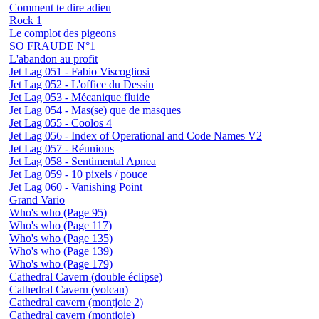
Comment te dire adieu
Rock 1
Le complot des pigeons
SO FRAUDE N°1
L'abandon au profit
Jet Lag 051 - Fabio Viscogliosi
Jet Lag 052 - L'office du Dessin
Jet Lag 053 - Mécanique fluide
Jet Lag 054 - Mas(se) que de masques
Jet Lag 055 - Coolos 4
Jet Lag 056 - Index of Operational and Code Names V2
Jet Lag 057 - Réunions
Jet Lag 058 - Sentimental Apnea
Jet Lag 059 - 10 pixels / pouce
Jet Lag 060 - Vanishing Point
Grand Vario
Who's who (Page 95)
Who's who (Page 117)
Who's who (Page 135)
Who's who (Page 139)
Who's who (Page 179)
Cathedral Cavern (double éclipse)
Cathedral Cavern (volcan)
Cathedral cavern (montjoie 2)
Cathedral cavern (montjoie)