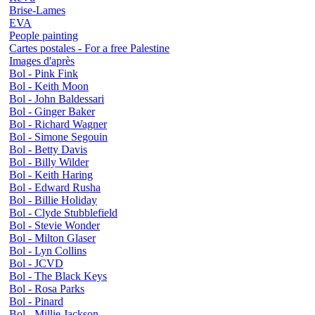
Brise-Lames
EVA
People painting
Cartes postales - For a free Palestine
Images d'après
Bol - Pink Fink
Bol - Keith Moon
Bol - John Baldessari
Bol - Ginger Baker
Bol - Richard Wagner
Bol - Simone Segouin
Bol - Betty Davis
Bol - Billy Wilder
Bol - Keith Haring
Bol - Edward Rusha
Bol - Billie Holiday
Bol - Clyde Stubblefield
Bol - Stevie Wonder
Bol - Milton Glaser
Bol - Lyn Collins
Bol - JCVD
Bol - The Black Keys
Bol - Rosa Parks
Bol - Pinard
Bol - Millie Jackson