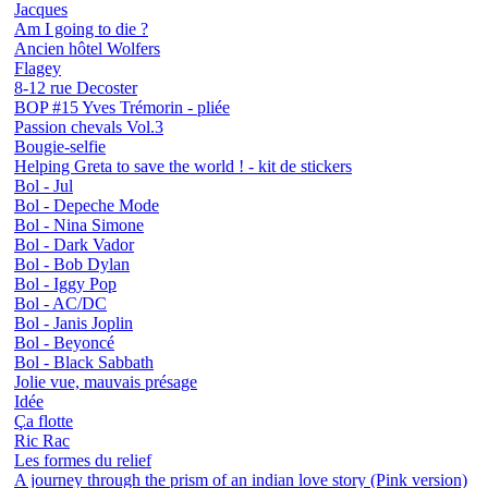
Jacques
Am I going to die ?
Ancien hôtel Wolfers
Flagey
8-12 rue Decoster
BOP #15 Yves Trémorin - pliée
Passion chevals Vol.3
Bougie-selfie
Helping Greta to save the world ! - kit de stickers
Bol - Jul
Bol - Depeche Mode
Bol - Nina Simone
Bol - Dark Vador
Bol - Bob Dylan
Bol - Iggy Pop
Bol - AC/DC
Bol - Janis Joplin
Bol - Beyoncé
Bol - Black Sabbath
Jolie vue, mauvais présage
Idée
Ça flotte
Ric Rac
Les formes du relief
A journey through the prism of an indian love story (Pink version)