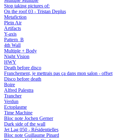
Multiple Multiple
Stop taking pictures of:
On the roof 03 - Tristan Deplus
Metafiction
Plein Air
Artifacts
Y-axis
Pattern_B
4th Wall
Multiple + Body
Night Vision
HWY
Death before disco
Franchement, je mettrais pas ça dans mon salon - offset
Disco before death
Boire
Alfred Palestra
Trancher
Verdun
Ectoplasme
Time Machine
Bloc note Jochen Gerner
Dark side of the wall
Jet Lag 050 - Résidentielles
Bloc note Guillaume Pinard