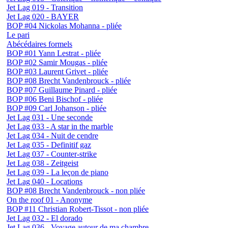
Jet Lag 019 - Transition
Jet Lag 020 - BAYER
BOP #04 Nickolas Mohanna - pliée
Le pari
Abécédaires formels
BOP #01 Yann Lestrat - pliée
BOP #02 Samir Mougas - pliée
BOP #03 Laurent Grivet - pliée
BOP #08 Brecht Vandenbrouck - pliée
BOP #07 Guillaume Pinard - pliée
BOP #06 Beni Bischof - pliée
BOP #09 Carl Johanson - pliée
Jet Lag 031 - Une seconde
Jet Lag 033 - A star in the marble
Jet Lag 034 - Nuit de cendre
Jet Lag 035 - Definitif gaz
Jet Lag 037 - Counter-strike
Jet Lag 038 - Zeitgeist
Jet Lag 039 - La leçon de piano
Jet Lag 040 - Locations
BOP #08 Brecht Vandenbrouck - non pliée
On the roof 01 - Anonyme
BOP #11 Christian Robert-Tissot - non pliée
Jet Lag 032 - El dorado
Jet Lag 036 - Voyage autour de ma chambre