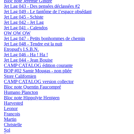
Bloc note Jérémie Gindre
Jet Lag 043 - Des pensées déclassées #2
Jet Lag 049 - Le fantôme de l’espace obsédant
Jet Lag 045 - Schiste
Jet Lag 042 - Jet Lag
Jet Lag 041 - Calendos
OW OW OW
Jet Lag 047 - Petits bonhommes de chemin
Jet Lag 048 - Tendre est la nuit
Etropud's I.S.B.N.
Jet Lag 046 - Ha ! Ha !
Jet Lag 044 - Jean Bouise
CAMP CATALOG édition courante
BOP #02 Samir Mougas - non pliée
Store Californien
CAMP CATALOG version collector
Bloc note Quentin Faucompré
Humano Plancton
Bloc note Hippolyte Hentgen
Harvested
Leonor
François
Martin
Christelle
Sol