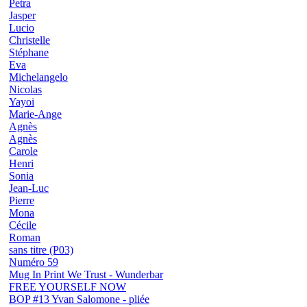
Petra
Jasper
Lucio
Christelle
Stéphane
Eva
Michelangelo
Nicolas
Yayoi
Marie-Ange
Agnès
Agnès
Carole
Henri
Sonia
Jean-Luc
Pierre
Mona
Cécile
Roman
sans titre (P03)
Numéro 59
Mug In Print We Trust - Wunderbar
FREE YOURSELF NOW
BOP #13 Yvan Salomone - pliée