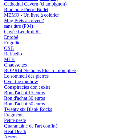
Cathedral Cavern (champignon)
Bloc note Pierre Budet
MEMO - Un livre à colorier
Mug Prêts à crever ?
sans titre (P04)
Cuvée Lendroit #2
Enrobé
Frigolite
OSB
Raffaello
MTB
Chaussettes
BOP #14 Nicholas Floc'h - non pliée
Le sommeil des pierres
Over the rainbow
Conspiracies don't exist
Bon d'achat 15 euros
Bon d'achat 30 euros
Bon d'achat 50 euros
Twenty six Blank Rocks
Fragment
Petite peste
Quarantaine de l'art confiné
Heat Death
Aesop