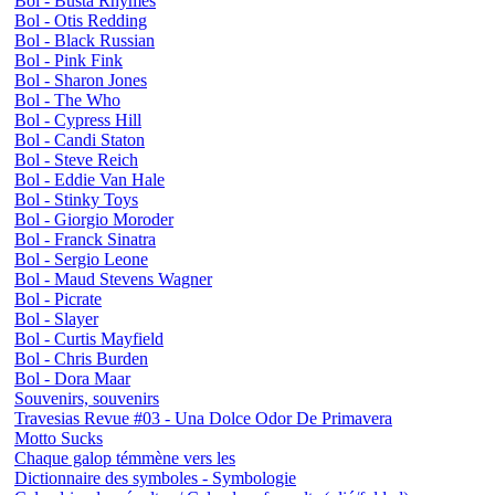
Bol - Busta Rhymes
Bol - Otis Redding
Bol - Black Russian
Bol - Pink Fink
Bol - Sharon Jones
Bol - The Who
Bol - Cypress Hill
Bol - Candi Staton
Bol - Steve Reich
Bol - Eddie Van Hale
Bol - Stinky Toys
Bol - Giorgio Moroder
Bol - Franck Sinatra
Bol - Sergio Leone
Bol - Maud Stevens Wagner
Bol - Picrate
Bol - Slayer
Bol - Curtis Mayfield
Bol - Chris Burden
Bol - Dora Maar
Souvenirs, souvenirs
Travesias Revue #03 - Una Dolce Odor De Primavera
Motto Sucks
Chaque galop témmène vers les
Dictionnaire des symboles - Symbologie