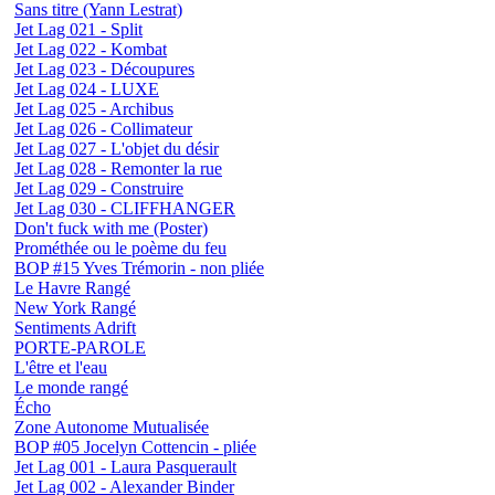
Sans titre (Yann Lestrat)
Jet Lag 021 - Split
Jet Lag 022 - Kombat
Jet Lag 023 - Découpures
Jet Lag 024 - LUXE
Jet Lag 025 - Archibus
Jet Lag 026 - Collimateur
Jet Lag 027 - L'objet du désir
Jet Lag 028 - Remonter la rue
Jet Lag 029 - Construire
Jet Lag 030 - CLIFFHANGER
Don't fuck with me (Poster)
Prométhée ou le poème du feu
BOP #15 Yves Trémorin - non pliée
Le Havre Rangé
New York Rangé
Sentiments Adrift
PORTE-PAROLE
L'être et l'eau
Le monde rangé
Écho
Zone Autonome Mutualisée
BOP #05 Jocelyn Cottencin - pliée
Jet Lag 001 - Laura Pasquerault
Jet Lag 002 - Alexander Binder