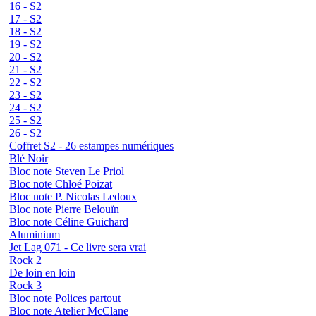
16 - S2
17 - S2
18 - S2
19 - S2
20 - S2
21 - S2
22 - S2
23 - S2
24 - S2
25 - S2
26 - S2
Coffret S2 - 26 estampes numériques
Blé Noir
Bloc note Steven Le Priol
Bloc note Chloé Poizat
Bloc note P. Nicolas Ledoux
Bloc note Pierre Belouïn
Bloc note Céline Guichard
Aluminium
Jet Lag 071 - Ce livre sera vrai
Rock 2
De loin en loin
Rock 3
Bloc note Polices partout
Bloc note Atelier McClane