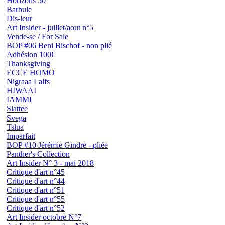
Horizons 50
Barbule
Dis-leur
Art Insider - juillet/aout n°5
Vende-se / For Sale
BOP #06 Beni Bischof - non plié
Adhésion 100€
Thanksgiving
ECCE HOMO
Nigraaa Lalfs
HIWAAI
IAMMI
Slattee
Svega
Tslua
Imparfait
BOP #10 Jérémie Gindre - pliée
Panther's Collection
Art Insider N° 3 - mai 2018
Critique d'art n°45
Critique d'art n°44
Critique d'art n°51
Critique d'art n°55
Critique d'art n°52
Art Insider octobre N°7