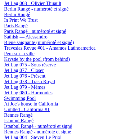
Jet Lag 003 - Olivier Thuault
Berlin Rangé - numéroté et signé
Berlin Rangé
In Print We Trust
Paris Rangé
Paris Rangé - numéroté et signé
Sathish — Alessandro
Bleue saignante (numéroté et signé)
Travesias Revue #01 - Amamos Latinoamerica
Peur sur la ville
Krystie by the pool (from behind)
Jet Lag 075 - Sous réserve
Jet Lag 077 - Closer
Jet Lag 076 - Présent
Jet Lag 078 - Trash Royal
Jet Lag 079 - Mêmes
Jet Lag 080 - Harmonies
Swimming Pool
At Joe's house in California
Untitled - California #1
Rennes Rangé
Istanbul Rangé
Istanbul Rangé - numéroté et signé
Rennes Rangé - numéroté et signé
Jet Lag 004 - Steven Le Priol