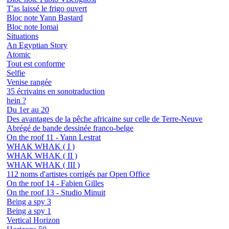
T'as laissé le frigo ouvert
Bloc note Yann Bastard
Bloc note Iomai
Situations
An Egyptian Story
Atomic
Tout est conforme
Selfie
Venise rangée
35 écrivains en sonotraduction
hein ?
Du 1er au 20
Des avantages de la pêche africaine sur celle de Terre-Neuve
Abrégé de bande dessinée franco-belge
On the roof 11 - Yann Lestrat
WHAK WHAK ( I )
WHAK WHAK ( II )
WHAK WHAK ( III )
112 noms d'artistes corrigés par Open Office
On the roof 14 - Fabien Gilles
On the roof 13 - Studio Minuit
Being a spy 3
Being a spy 1
Vertical Horizon