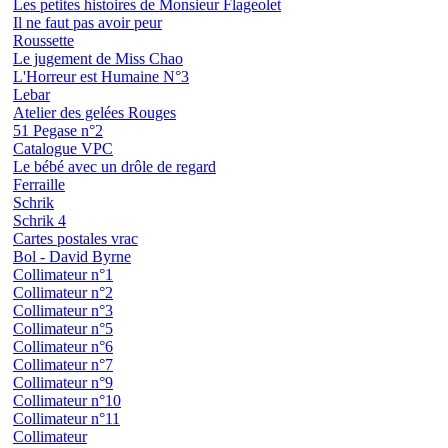
Les petites histoires de Monsieur Flageolet
Il ne faut pas avoir peur
Roussette
Le jugement de Miss Chao
L'Horreur est Humaine N°3
Lebar
Atelier des gelées Rouges
51 Pegase n°2
Catalogue VPC
Le bébé avec un drôle de regard
Ferraille
Schrik
Schrik 4
Cartes postales vrac
Bol - David Byrne
Collimateur n°1
Collimateur n°2
Collimateur n°3
Collimateur n°5
Collimateur n°6
Collimateur n°7
Collimateur n°9
Collimateur n°10
Collimateur n°11
Collimateur