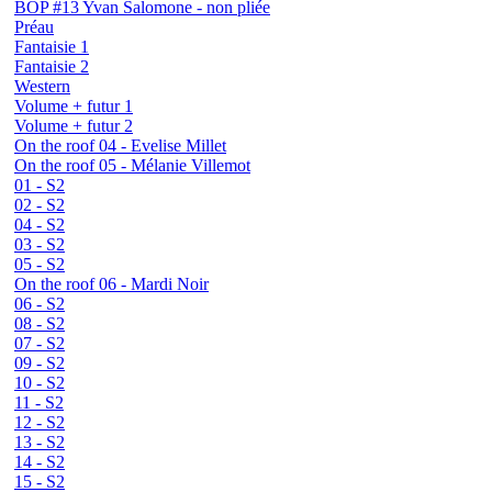
BOP #13 Yvan Salomone - non pliée
Préau
Fantaisie 1
Fantaisie 2
Western
Volume + futur 1
Volume + futur 2
On the roof 04 - Evelise Millet
On the roof 05 - Mélanie Villemot
01 - S2
02 - S2
04 - S2
03 - S2
05 - S2
On the roof 06 - Mardi Noir
06 - S2
08 - S2
07 - S2
09 - S2
10 - S2
11 - S2
12 - S2
13 - S2
14 - S2
15 - S2