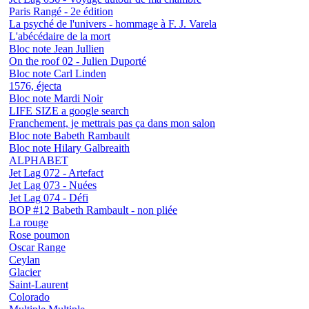
Paris Rangé - 2e édition
La psyché de l'univers - hommage à F. J. Varela
L'abécédaire de la mort
Bloc note Jean Jullien
On the roof 02 - Julien Duporté
Bloc note Carl Linden
1576, éjecta
Bloc note Mardi Noir
LIFE SIZE a google search
Franchement, je mettrais pas ça dans mon salon
Bloc note Babeth Rambault
Bloc note Hilary Galbreaith
ALPHABET
Jet Lag 072 - Artefact
Jet Lag 073 - Nuées
Jet Lag 074 - Défi
BOP #12 Babeth Rambault - non pliée
La rouge
Rose poumon
Oscar Range
Ceylan
Glacier
Saint-Laurent
Colorado