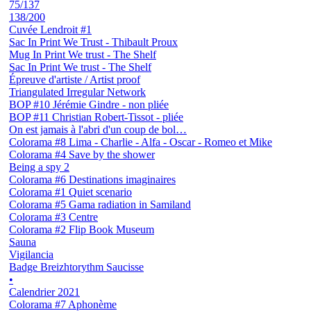
75/137
138/200
Cuvée Lendroit #1
Sac In Print We Trust - Thibault Proux
Mug In Print We trust - The Shelf
Sac In Print We trust - The Shelf
Épreuve d'artiste / Artist proof
Triangulated Irregular Network
BOP #10 Jérémie Gindre - non pliée
BOP #11 Christian Robert-Tissot - pliée
On est jamais à l'abri d'un coup de bol…
Colorama #8 Lima - Charlie - Alfa - Oscar - Romeo et Mike
Colorama #4 Save by the shower
Being a spy 2
Colorama #6 Destinations imaginaires
Colorama #1 Quiet scenario
Colorama #5 Gama radiation in Samiland
Colorama #3 Centre
Colorama #2 Flip Book Museum
Sauna
Vigilancia
Badge Breizhtorythm Saucisse
•
Calendrier 2021
Colorama #7 Aphonème