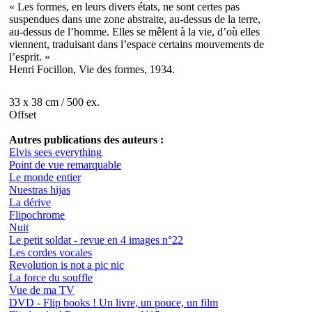
« Les formes, en leurs divers états, ne sont certes pas
suspendues dans une zone abstraite, au-dessus de la terre,
au-dessus de l’homme. Elles se mêlent à la vie, d’où elles
viennent, traduisant dans l’espace certains mouvements de
l’esprit. »
Henri Focillon, Vie des formes, 1934.
33 x 38 cm / 500 ex.
Offset
Autres publications des auteurs :
Elvis sees everything
Point de vue remarquable
Le monde entier
Nuestras hijas
La dérive
Flipochrome
Nuit
Le petit soldat - revue en 4 images n°22
Les cordes vocales
Revolution is not a pic nic
La force du souffle
Vue de ma TV
DVD - Flip books ! Un livre, un pouce, un film