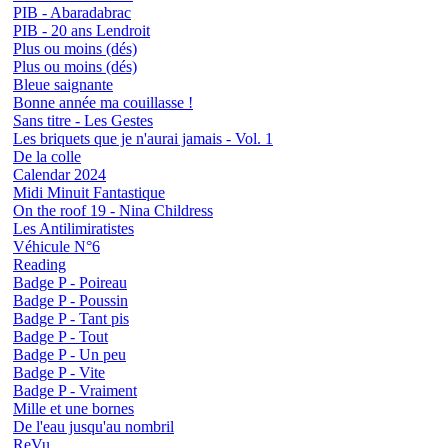
PIB - Abaradabrac
PIB - 20 ans Lendroit
Plus ou moins (dés)
Plus ou moins (dés)
Bleue saignante
Bonne année ma couillasse !
Sans titre - Les Gestes
Les briquets que je n'aurai jamais - Vol. 1
De la colle
Calendar 2024
Midi Minuit Fantastique
On the roof 19 - Nina Childress
Les Antilimiratistes
Véhicule N°6
Reading
Badge P - Poireau
Badge P - Poussin
Badge P - Tant pis
Badge P - Tout
Badge P - Un peu
Badge P - Vite
Badge P - Vraiment
Mille et une bornes
De l'eau jusqu'au nombril
ReVu