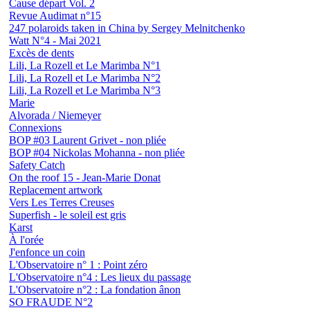
Cause départ Vol. 2
Revue Audimat n°15
247 polaroids taken in China by Sergey Melnitchenko
Watt N°4 - Mai 2021
Excès de dents
Lili, La Rozell et Le Marimba N°1
Lili, La Rozell et Le Marimba N°2
Lili, La Rozell et Le Marimba N°3
Marie
Alvorada / Niemeyer
Connexions
BOP #03 Laurent Grivet - non pliée
BOP #04 Nickolas Mohanna - non pliée
Safety Catch
On the roof 15 - Jean-Marie Donat
Replacement artwork
Vers Les Terres Creuses
Superfish - le soleil est gris
Karst
À l'orée
J'enfonce un coin
L'Observatoire n° 1 : Point zéro
L'Observatoire n°4 : Les lieux du passage
L'Observatoire n°2 : La fondation ânon
SO FRAUDE N°2