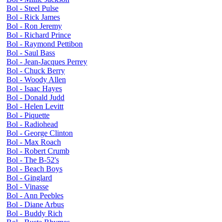
Bol - Steel Pulse
Bol - Rick James
Bol - Ron Jeremy
Bol - Richard Prince
Bol - Raymond Pettibon
Bol - Saul Bass
Bol - Jean-Jacques Perrey
Bol - Chuck Berry
Bol - Woody Allen
Bol - Isaac Hayes
Bol - Donald Judd
Bol - Helen Levitt
Bol - Piquette
Bol - Radiohead
Bol - George Clinton
Bol - Max Roach
Bol - Robert Crumb
Bol - The B-52's
Bol - Beach Boys
Bol - Ginglard
Bol - Vinasse
Bol - Ann Peebles
Bol - Diane Arbus
Bol - Buddy Rich