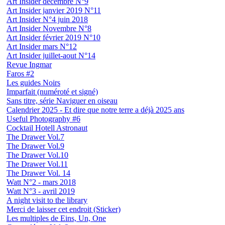
Art Insider décembre N°9
Art Insider janvier 2019 N°11
Art Insider N°4 juin 2018
Art Insider Novembre N°8
Art Insider février 2019 N°10
Art Insider mars N°12
Art Insider juillet-aout N°14
Revue Ingmar
Faros #2
Les guides Noirs
Imparfait (numéroté et signé)
Sans titre, série Naviguer en oiseau
Calendrier 2025 - Et dire que notre terre a déjà 2025 ans
Useful Photography #6
Cocktail Hotell Astronaut
The Drawer Vol.7
The Drawer Vol.9
The Drawer Vol.10
The Drawer Vol.11
The Drawer Vol. 14
Watt N°2 - mars 2018
Watt N°3 - avril 2019
A night visit to the library
Merci de laisser cet endroit (Sticker)
Les multiples de Eins, Un, One