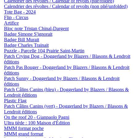
Calendrier des révoltes / Calendar of revolts (plié/folded)
Calendrier des révoltes / Calendar of revolts (non plié/unfolded)
Tote Bag - 2024
Flip - Circus
Artifice
Bloc note Tristan Chinal-Dargent
Badge Simone S'ignorait
Badge Bill Murait
Badge Charles Trainait
Puzzle - Parcelle 104 Prairie Saint-Martin
Patch Crying Dog - Doggerland by Blazers / Blasons & Lendroit
éditions
Patch Pas Bouger - Doggerland by Blazers / Blasons & Lendroit
éditions
Patch Sunny - Doggerland by Blazers / Blasons & Lendroit
éditions
Patch Câlins Canins (bleu) - Doggerland by Blazers / Blasons &
Lendroit éditions
Plastic Flag
Patch Câlins Canins (vert) - Doggerland by Blazers / Blasons &
Lendroit éditions
On the roof 20 - Gianpaolo Pagni
Ultra tiède : 100 Maison d'Édition
MMM format poche
MMM grand format