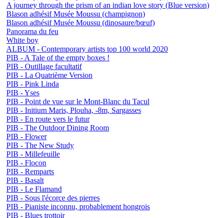
A journey through the prism of an indian love story (Blue version)
Blason adhésif Musée Moussu (champignon)
Blason adhésif Musée Moussu (dinosaure/bœuf)
Panorama du feu
White boy
ALBUM - Contemporary artists top 100 world 2020
PIB - A Tale of the empty boxes !
PIB - Outillage facultatif
PIB - La Quatrième Version
PIB - Pink Linda
PIB - Yses
PIB - Point de vue sur le Mont-Blanc du Tacul
PIB - Initium Maris, Plouha, -8m, Sargasses
PIB - En route vers le futur
PIB - The Outdoor Dining Room
PIB - Flower
PIB - The New Study
PIB - Millefeuille
PIB - Flocon
PIB - Remparts
PIB - Basalt
PIB - Le Flamand
PIB - Sous l'écorce des pierres
PIB - Pianiste inconnu, probablement hongrois
PIB - Blues trottoir