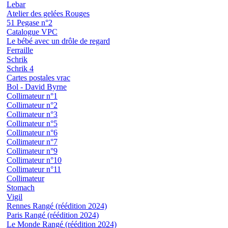
Lebar
Atelier des gelées Rouges
51 Pegase n°2
Catalogue VPC
Le bébé avec un drôle de regard
Ferraille
Schrik
Schrik 4
Cartes postales vrac
Bol - David Byrne
Collimateur n°1
Collimateur n°2
Collimateur n°3
Collimateur n°5
Collimateur n°6
Collimateur n°7
Collimateur n°9
Collimateur n°10
Collimateur n°11
Collimateur
Stomach
Vigil
Rennes Rangé (réédition 2024)
Paris Rangé (réédition 2024)
Le Monde Rangé (réédition 2024)