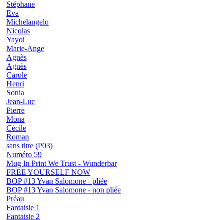
Stéphane
Eva
Michelangelo
Nicolas
Yayoi
Marie-Ange
Agnès
Agnès
Carole
Henri
Sonia
Jean-Luc
Pierre
Mona
Cécile
Roman
sans titre (P03)
Numéro 59
Mug In Print We Trust - Wunderbar
FREE YOURSELF NOW
BOP #13 Yvan Salomone - pliée
BOP #13 Yvan Salomone - non pliée
Préau
Fantaisie 1
Fantaisie 2