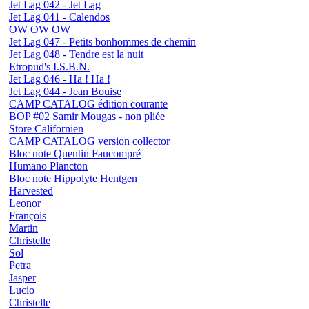
Jet Lag 042 - Jet Lag
Jet Lag 041 - Calendos
OW OW OW
Jet Lag 047 - Petits bonhommes de chemin
Jet Lag 048 - Tendre est la nuit
Etropud's I.S.B.N.
Jet Lag 046 - Ha ! Ha !
Jet Lag 044 - Jean Bouise
CAMP CATALOG édition courante
BOP #02 Samir Mougas - non pliée
Store Californien
CAMP CATALOG version collector
Bloc note Quentin Faucompré
Humano Plancton
Bloc note Hippolyte Hentgen
Harvested
Leonor
François
Martin
Christelle
Sol
Petra
Jasper
Lucio
Christelle