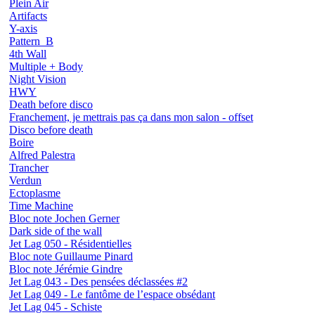
Plein Air
Artifacts
Y-axis
Pattern_B
4th Wall
Multiple + Body
Night Vision
HWY
Death before disco
Franchement, je mettrais pas ça dans mon salon - offset
Disco before death
Boire
Alfred Palestra
Trancher
Verdun
Ectoplasme
Time Machine
Bloc note Jochen Gerner
Dark side of the wall
Jet Lag 050 - Résidentielles
Bloc note Guillaume Pinard
Bloc note Jérémie Gindre
Jet Lag 043 - Des pensées déclassées #2
Jet Lag 049 - Le fantôme de l’espace obsédant
Jet Lag 045 - Schiste