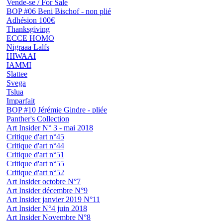
Vende-se / For Sale
BOP #06 Beni Bischof - non plié
Adhésion 100€
Thanksgiving
ECCE HOMO
Nigraaa Lalfs
HIWAAI
IAMMI
Slattee
Svega
Tslua
Imparfait
BOP #10 Jérémie Gindre - pliée
Panther's Collection
Art Insider N° 3 - mai 2018
Critique d'art n°45
Critique d'art n°44
Critique d'art n°51
Critique d'art n°55
Critique d'art n°52
Art Insider octobre N°7
Art Insider décembre N°9
Art Insider janvier 2019 N°11
Art Insider N°4 juin 2018
Art Insider Novembre N°8