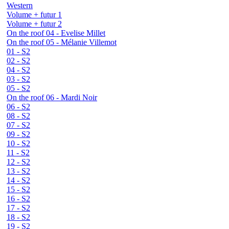
Western
Volume + futur 1
Volume + futur 2
On the roof 04 - Evelise Millet
On the roof 05 - Mélanie Villemot
01 - S2
02 - S2
04 - S2
03 - S2
05 - S2
On the roof 06 - Mardi Noir
06 - S2
08 - S2
07 - S2
09 - S2
10 - S2
11 - S2
12 - S2
13 - S2
14 - S2
15 - S2
16 - S2
17 - S2
18 - S2
19 - S2