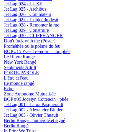
Jet Lag 024 - LUXE
Jet Lag 025 - Archibus
Jet Lag 026 - Collimateur
Jet Lag 027 - L'objet du désir
Jet Lag 028 - Remonter la rue
Jet Lag 029 - Construire
Jet Lag 030 - CLIFFHANGER
Don't fuck with me (Poster)
Prométhée ou le poème du feu
BOP #15 Yves Trémorin - non pliée
Le Havre Rangé
New York Rangé
Sentiments Adrift
PORTE-PAROLE
L'être et l'eau
Le monde rangé
Écho
Zone Autonome Mutualisée
BOP #05 Jocelyn Cottencin - pliée
Jet Lag 001 - Laura Pasquerault
Jet Lag 002 - Alexander Binder
Jet Lag 003 - Olivier Thuault
Berlin Rangé - numéroté et signé
Berlin Rangé
In Print We Trust