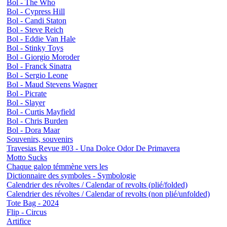
Bol - The Who
Bol - Cypress Hill
Bol - Candi Staton
Bol - Steve Reich
Bol - Eddie Van Hale
Bol - Stinky Toys
Bol - Giorgio Moroder
Bol - Franck Sinatra
Bol - Sergio Leone
Bol - Maud Stevens Wagner
Bol - Picrate
Bol - Slayer
Bol - Curtis Mayfield
Bol - Chris Burden
Bol - Dora Maar
Souvenirs, souvenirs
Travesias Revue #03 - Una Dolce Odor De Primavera
Motto Sucks
Chaque galop témmène vers les
Dictionnaire des symboles - Symbologie
Calendrier des révoltes / Calendar of revolts (plié/folded)
Calendrier des révoltes / Calendar of revolts (non plié/unfolded)
Tote Bag - 2024
Flip - Circus
Artifice