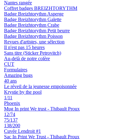
Nantes rangée
Coffret badges BREIZHTORYTHM
Badge Breizhtorythm Asperge
Badge Breizhtorythm Galette
Badge Breizhtorythm Crabe
Badge Breizhtorythm Petit beurre
Badge Breizhtorythm Poisson
Revues d'artistes, une sélection
Il n'est pas 15 heures
Sans titre (Sticker Petrovitch)
Au-delà de notre colère
CUT
Formulaires
Amazing bugs
40 ans
Le réveil de la jeunesse empoisonnée
Krystie by the pool
1/11
Phoenix
Mug In print We trust - Thibault Proux
12/74
75/137
138/200
Cuvée Lendroit #1
Sac In Print We Trust - Thibault Proux