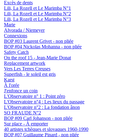
Excès de dents
Lili, La Rozell et Le Marimba N°1
Lili, La Rozell et Le Marimba N°2
Lili, La Rozell et Le Marimba N°3
Marie
Alvorada / Niemeyer
Connexions
BOP #03 Laurent Grivet - non pliée
BOP #04 Nickolas Mohanna - non pliée
Safety Catch
On the roof 15 - Jean-Marie Donat
Replacement artwork
Vers Les Terres Creuses
Superfish - le soleil est gris
Karst
À l'orée
J'enfonce un coin
L'Observatoire n° 1 : Point zéro
L'Observatoire n°4 : Les lieux du passage
L'Observatoire n°2 : La fondation ânon
SO FRAUDE N°2
BOP #09 Carl Johanson - non pliée
Sur place - À emporter
40 artistes tchèques et slovaques 1960-1990
BOP #07 Guillaume Pinard - non pliée