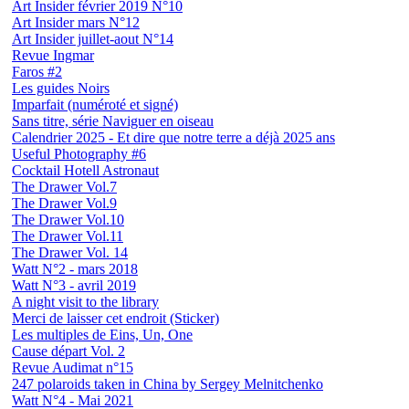
Art Insider février 2019 N°10
Art Insider mars N°12
Art Insider juillet-aout N°14
Revue Ingmar
Faros #2
Les guides Noirs
Imparfait (numéroté et signé)
Sans titre, série Naviguer en oiseau
Calendrier 2025 - Et dire que notre terre a déjà 2025 ans
Useful Photography #6
Cocktail Hotell Astronaut
The Drawer Vol.7
The Drawer Vol.9
The Drawer Vol.10
The Drawer Vol.11
The Drawer Vol. 14
Watt N°2 - mars 2018
Watt N°3 - avril 2019
A night visit to the library
Merci de laisser cet endroit (Sticker)
Les multiples de Eins, Un, One
Cause départ Vol. 2
Revue Audimat n°15
247 polaroids taken in China by Sergey Melnitchenko
Watt N°4 - Mai 2021