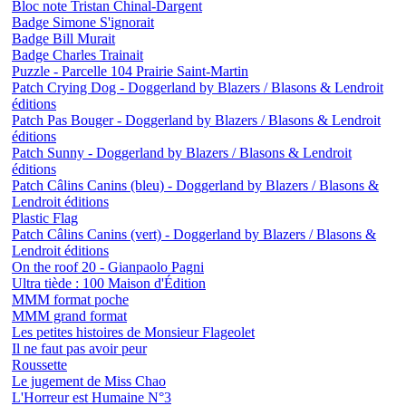
Bloc note Tristan Chinal-Dargent
Badge Simone S'ignorait
Badge Bill Murait
Badge Charles Trainait
Puzzle - Parcelle 104 Prairie Saint-Martin
Patch Crying Dog - Doggerland by Blazers / Blasons & Lendroit
éditions
Patch Pas Bouger - Doggerland by Blazers / Blasons & Lendroit
éditions
Patch Sunny - Doggerland by Blazers / Blasons & Lendroit
éditions
Patch Câlins Canins (bleu) - Doggerland by Blazers / Blasons &
Lendroit éditions
Plastic Flag
Patch Câlins Canins (vert) - Doggerland by Blazers / Blasons &
Lendroit éditions
On the roof 20 - Gianpaolo Pagni
Ultra tiède : 100 Maison d'Édition
MMM format poche
MMM grand format
Les petites histoires de Monsieur Flageolet
Il ne faut pas avoir peur
Roussette
Le jugement de Miss Chao
L'Horreur est Humaine N°3