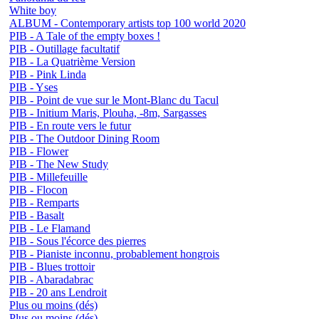
White boy
ALBUM - Contemporary artists top 100 world 2020
PIB - A Tale of the empty boxes !
PIB - Outillage facultatif
PIB - La Quatrième Version
PIB - Pink Linda
PIB - Yses
PIB - Point de vue sur le Mont-Blanc du Tacul
PIB - Initium Maris, Plouha, -8m, Sargasses
PIB - En route vers le futur
PIB - The Outdoor Dining Room
PIB - Flower
PIB - The New Study
PIB - Millefeuille
PIB - Flocon
PIB - Remparts
PIB - Basalt
PIB - Le Flamand
PIB - Sous l'écorce des pierres
PIB - Pianiste inconnu, probablement hongrois
PIB - Blues trottoir
PIB - Abaradabrac
PIB - 20 ans Lendroit
Plus ou moins (dés)
Plus ou moins (dés)