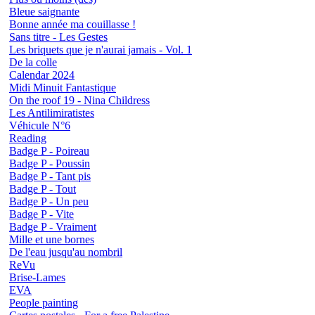
Bleue saignante
Bonne année ma couillasse !
Sans titre - Les Gestes
Les briquets que je n'aurai jamais - Vol. 1
De la colle
Calendar 2024
Midi Minuit Fantastique
On the roof 19 - Nina Childress
Les Antilimiratistes
Véhicule N°6
Reading
Badge P - Poireau
Badge P - Poussin
Badge P - Tant pis
Badge P - Tout
Badge P - Un peu
Badge P - Vite
Badge P - Vraiment
Mille et une bornes
De l'eau jusqu'au nombril
ReVu
Brise-Lames
EVA
People painting