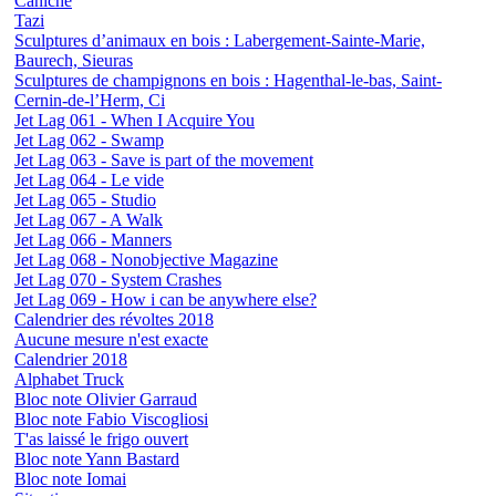
Caniche
Tazi
Sculptures d’animaux en bois : Labergement-Sainte-Marie,
Baurech, Sieuras
Sculptures de champignons en bois : Hagenthal-le-bas, Saint-
Cernin-de-l’Herm, Ci
Jet Lag 061 - When I Acquire You
Jet Lag 062 - Swamp
Jet Lag 063 - Save is part of the movement
Jet Lag 064 - Le vide
Jet Lag 065 - Studio
Jet Lag 067 - A Walk
Jet Lag 066 - Manners
Jet Lag 068 - Nonobjective Magazine
Jet Lag 070 - System Crashes
Jet Lag 069 - How i can be anywhere else?
Calendrier des révoltes 2018
Aucune mesure n'est exacte
Calendrier 2018
Alphabet Truck
Bloc note Olivier Garraud
Bloc note Fabio Viscogliosi
T'as laissé le frigo ouvert
Bloc note Yann Bastard
Bloc note Iomai