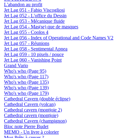
L'abandon au profit
Jet Lag 051 - Fabio Viscogliosi
Jet Lag 052 - L'office du Dessin
Jet Lag 053 - Mécanique fluide
Jet Lag 054 - Mas(se) que de masques
Jet Lag 055 - Coolos 4
Jet Lag 056 - Index of Operational and Code Names V2
Jet Lag 057 - Réunions
Jet Lag 058 - Sentimental Apnea
Jet Lag 059 - 10 pixels / pouce
Jet Lag 060 - Vanishing Point
Grand Vario
Who's who (Page 95)
Who's who (Page 117)
Who's who (Page 135)
Who's who (Page 139)
Who's who (Page 179)
Cathedral Cavern (double éclipse)
Cathedral Cavern (volcan)
Cathedral cavern (montjoie 2)
Cathedral cavern (montjoie)
Cathedral Cavern (champignon)
Bloc note Pierre Budet
MEMO - Un livre à colorier
Mug Prêts à crever ?