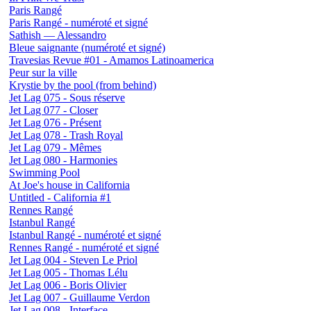
Paris Rangé
Paris Rangé - numéroté et signé
Sathish — Alessandro
Bleue saignante (numéroté et signé)
Travesias Revue #01 - Amamos Latinoamerica
Peur sur la ville
Krystie by the pool (from behind)
Jet Lag 075 - Sous réserve
Jet Lag 077 - Closer
Jet Lag 076 - Présent
Jet Lag 078 - Trash Royal
Jet Lag 079 - Mêmes
Jet Lag 080 - Harmonies
Swimming Pool
At Joe's house in California
Untitled - California #1
Rennes Rangé
Istanbul Rangé
Istanbul Rangé - numéroté et signé
Rennes Rangé - numéroté et signé
Jet Lag 004 - Steven Le Priol
Jet Lag 005 - Thomas Lélu
Jet Lag 006 - Boris Olivier
Jet Lag 007 - Guillaume Verdon
Jet Lag 008 - Interface