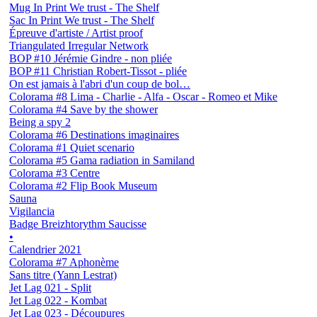
Mug In Print We trust - The Shelf
Sac In Print We trust - The Shelf
Épreuve d'artiste / Artist proof
Triangulated Irregular Network
BOP #10 Jérémie Gindre - non pliée
BOP #11 Christian Robert-Tissot - pliée
On est jamais à l'abri d'un coup de bol…
Colorama #8 Lima - Charlie - Alfa - Oscar - Romeo et Mike
Colorama #4 Save by the shower
Being a spy 2
Colorama #6 Destinations imaginaires
Colorama #1 Quiet scenario
Colorama #5 Gama radiation in Samiland
Colorama #3 Centre
Colorama #2 Flip Book Museum
Sauna
Vigilancia
Badge Breizhtorythm Saucisse
•
Calendrier 2021
Colorama #7 Aphonème
Sans titre (Yann Lestrat)
Jet Lag 021 - Split
Jet Lag 022 - Kombat
Jet Lag 023 - Découpures