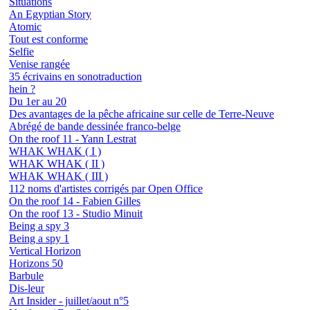
Situations
An Egyptian Story
Atomic
Tout est conforme
Selfie
Venise rangée
35 écrivains en sonotraduction
hein ?
Du 1er au 20
Des avantages de la pêche africaine sur celle de Terre-Neuve
Abrégé de bande dessinée franco-belge
On the roof 11 - Yann Lestrat
WHAK WHAK ( I )
WHAK WHAK ( II )
WHAK WHAK ( III )
112 noms d'artistes corrigés par Open Office
On the roof 14 - Fabien Gilles
On the roof 13 - Studio Minuit
Being a spy 3
Being a spy 1
Vertical Horizon
Horizons 50
Barbule
Dis-leur
Art Insider - juillet/aout n°5