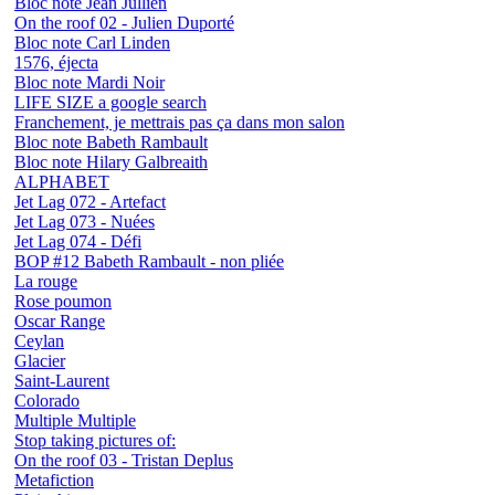
Bloc note Jean Jullien
On the roof 02 - Julien Duporté
Bloc note Carl Linden
1576, éjecta
Bloc note Mardi Noir
LIFE SIZE a google search
Franchement, je mettrais pas ça dans mon salon
Bloc note Babeth Rambault
Bloc note Hilary Galbreaith
ALPHABET
Jet Lag 072 - Artefact
Jet Lag 073 - Nuées
Jet Lag 074 - Défi
BOP #12 Babeth Rambault - non pliée
La rouge
Rose poumon
Oscar Range
Ceylan
Glacier
Saint-Laurent
Colorado
Multiple Multiple
Stop taking pictures of:
On the roof 03 - Tristan Deplus
Metafiction