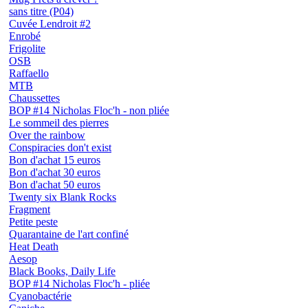
sans titre (P04)
Cuvée Lendroit #2
Enrobé
Frigolite
OSB
Raffaello
MTB
Chaussettes
BOP #14 Nicholas Floc'h - non pliée
Le sommeil des pierres
Over the rainbow
Conspiracies don't exist
Bon d'achat 15 euros
Bon d'achat 30 euros
Bon d'achat 50 euros
Twenty six Blank Rocks
Fragment
Petite peste
Quarantaine de l'art confiné
Heat Death
Aesop
Black Books, Daily Life
BOP #14 Nicholas Floc'h - pliée
Cyanobactérie