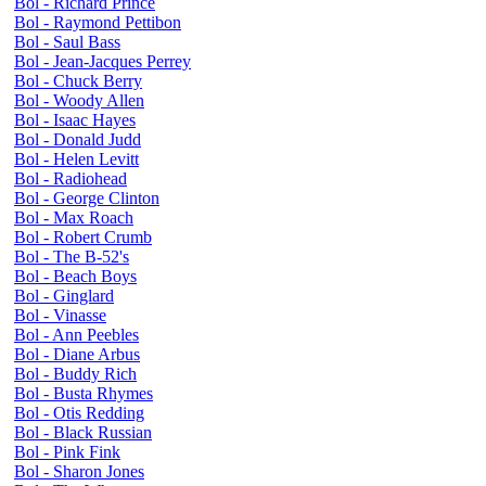
Bol - Richard Prince
Bol - Raymond Pettibon
Bol - Saul Bass
Bol - Jean-Jacques Perrey
Bol - Chuck Berry
Bol - Woody Allen
Bol - Isaac Hayes
Bol - Donald Judd
Bol - Helen Levitt
Bol - Radiohead
Bol - George Clinton
Bol - Max Roach
Bol - Robert Crumb
Bol - The B-52's
Bol - Beach Boys
Bol - Ginglard
Bol - Vinasse
Bol - Ann Peebles
Bol - Diane Arbus
Bol - Buddy Rich
Bol - Busta Rhymes
Bol - Otis Redding
Bol - Black Russian
Bol - Pink Fink
Bol - Sharon Jones