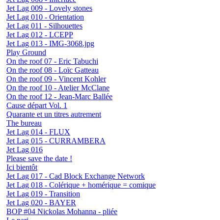
Jet Lag 009 - Lovely stones
Jet Lag 010 - Orientation
Jet Lag 011 - Silhouettes
Jet Lag 012 - LCEPP
Jet Lag 013 - IMG-3068.jpg
Play Ground
On the roof 07 - Eric Tabuchi
On the roof 08 - Loïc Gatteau
On the roof 09 - Vincent Kohler
On the roof 10 - Atelier McClane
On the roof 12 - Jean-Marc Ballée
Cause départ Vol. 1
Quarante et un titres autrement
The bureau
Jet Lag 014 - FLUX
Jet Lag 015 - CURRAMBERA
Jet Lag 016
Please save the date !
Ici bientôt
Jet Lag 017 - Cad Block Exchange Network
Jet Lag 018 - Colérique + homérique = comique
Jet Lag 019 - Transition
Jet Lag 020 - BAYER
BOP #04 Nickolas Mohanna - pliée