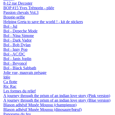
8-12 rue Decoster
BOP #15 Yves Trémorin - pliée
Passion chevals Vol.3
Bougie-selfie
Helping Greta to save the world ! - kit de stickers
Bol - Jul
Bol - Depeche Mode
Bol - Nina Simone
Bol - Dark Vador
Bol - Bob Dylan
Bol - Iggy Pop
Bol - AC/DC
Bol - Janis Joplin
Bol - Beyoncé
Bol - Black Sabbath
Jolie vue, mauvais présage
Idée
Ça flotte
Ric Rac
Les formes du relief
A journey through the prism of an indian love story (Pink version)
A journey through the prism of an indian love story (Blue version)
Blason adhésif Musée Moussu (champignon)
Blason adhésif Musée Moussu (dinosaure/bœuf)
Panorama du feu