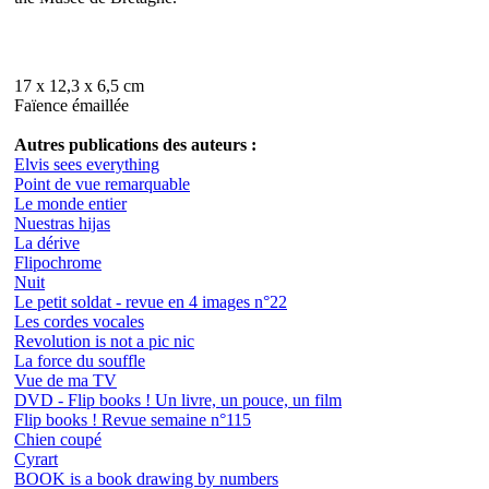
17 x 12,3 x 6,5 cm
Faïence émaillée
Autres publications des auteurs :
Elvis sees everything
Point de vue remarquable
Le monde entier
Nuestras hijas
La dérive
Flipochrome
Nuit
Le petit soldat - revue en 4 images n°22
Les cordes vocales
Revolution is not a pic nic
La force du souffle
Vue de ma TV
DVD - Flip books ! Un livre, un pouce, un film
Flip books ! Revue semaine n°115
Chien coupé
Cyrart
BOOK is a book drawing by numbers