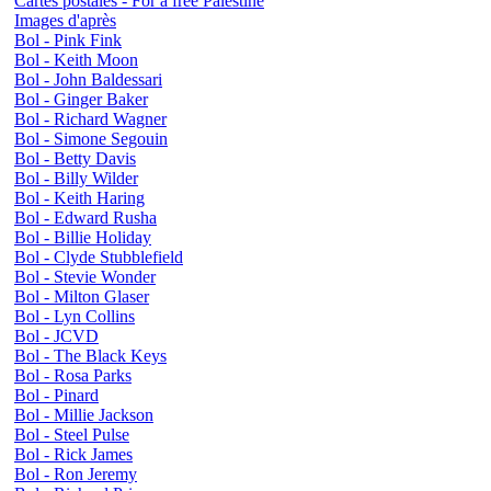
Cartes postales - For a free Palestine
Images d'après
Bol - Pink Fink
Bol - Keith Moon
Bol - John Baldessari
Bol - Ginger Baker
Bol - Richard Wagner
Bol - Simone Segouin
Bol - Betty Davis
Bol - Billy Wilder
Bol - Keith Haring
Bol - Edward Rusha
Bol - Billie Holiday
Bol - Clyde Stubblefield
Bol - Stevie Wonder
Bol - Milton Glaser
Bol - Lyn Collins
Bol - JCVD
Bol - The Black Keys
Bol - Rosa Parks
Bol - Pinard
Bol - Millie Jackson
Bol - Steel Pulse
Bol - Rick James
Bol - Ron Jeremy