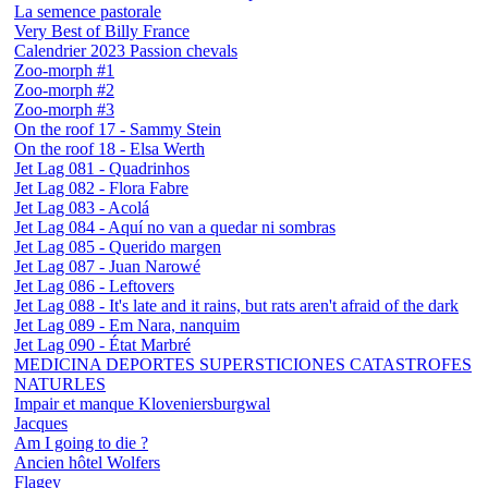
La semence pastorale
Very Best of Billy France
Calendrier 2023 Passion chevals
Zoo-morph #1
Zoo-morph #2
Zoo-morph #3
On the roof 17 - Sammy Stein
On the roof 18 - Elsa Werth
Jet Lag 081 - Quadrinhos
Jet Lag 082 - Flora Fabre
Jet Lag 083 - Acolá
Jet Lag 084 - Aquí no van a quedar ni sombras
Jet Lag 085 - Querido margen
Jet Lag 087 - Juan Narowé
Jet Lag 086 - Leftovers
Jet Lag 088 - It's late and it rains, but rats aren't afraid of the dark
Jet Lag 089 - Em Nara, nanquim
Jet Lag 090 - État Marbré
MEDICINA DEPORTES SUPERSTICIONES CATASTROFES
NATURLES
Impair et manque Kloveniersburgwal
Jacques
Am I going to die ?
Ancien hôtel Wolfers
Flagey