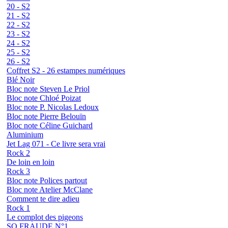
20 - S2
21 - S2
22 - S2
23 - S2
24 - S2
25 - S2
26 - S2
Coffret S2 - 26 estampes numériques
Blé Noir
Bloc note Steven Le Priol
Bloc note Chloé Poizat
Bloc note P. Nicolas Ledoux
Bloc note Pierre Belouïn
Bloc note Céline Guichard
Aluminium
Jet Lag 071 - Ce livre sera vrai
Rock 2
De loin en loin
Rock 3
Bloc note Polices partout
Bloc note Atelier McClane
Comment te dire adieu
Rock 1
Le complot des pigeons
SO FRAUDE N°1