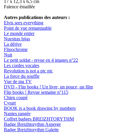
17 x 12,3 x 6,5 cm
Faïence émaillée
Autres publications des auteurs :
Elvis sees everything
Point de vue remarquable
Le monde entier
Nuestras hijas
La dérive
Flipochrome
Nuit
Le petit soldat - revue en 4 images n°22
Les cordes vocales
Revolution is not a pic nic
La force du souffle
Vue de ma TV
DVD - Flip books ! Un livre, un pouce, un film
Flip books ! Revue semaine n°115
Chien coupé
Cyrart
BOOK is a book drawing by numbers
Nantes rangée
Coffret badges BREIZHTORYTHM
Badge Breizhtorythm Asperge
Badge Breizhtorythm Galette