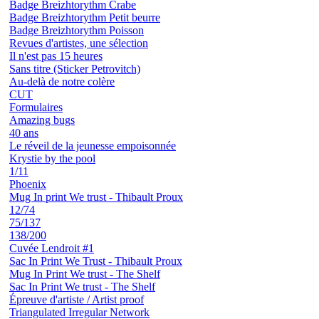
Badge Breizhtorythm Crabe
Badge Breizhtorythm Petit beurre
Badge Breizhtorythm Poisson
Revues d'artistes, une sélection
Il n'est pas 15 heures
Sans titre (Sticker Petrovitch)
Au-delà de notre colère
CUT
Formulaires
Amazing bugs
40 ans
Le réveil de la jeunesse empoisonnée
Krystie by the pool
1/11
Phoenix
Mug In print We trust - Thibault Proux
12/74
75/137
138/200
Cuvée Lendroit #1
Sac In Print We Trust - Thibault Proux
Mug In Print We trust - The Shelf
Sac In Print We trust - The Shelf
Épreuve d'artiste / Artist proof
Triangulated Irregular Network