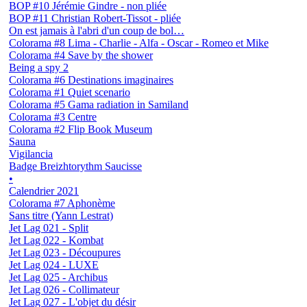
BOP #10 Jérémie Gindre - non pliée
BOP #11 Christian Robert-Tissot - pliée
On est jamais à l'abri d'un coup de bol…
Colorama #8 Lima - Charlie - Alfa - Oscar - Romeo et Mike
Colorama #4 Save by the shower
Being a spy 2
Colorama #6 Destinations imaginaires
Colorama #1 Quiet scenario
Colorama #5 Gama radiation in Samiland
Colorama #3 Centre
Colorama #2 Flip Book Museum
Sauna
Vigilancia
Badge Breizhtorythm Saucisse
•
Calendrier 2021
Colorama #7 Aphonème
Sans titre (Yann Lestrat)
Jet Lag 021 - Split
Jet Lag 022 - Kombat
Jet Lag 023 - Découpures
Jet Lag 024 - LUXE
Jet Lag 025 - Archibus
Jet Lag 026 - Collimateur
Jet Lag 027 - L'objet du désir