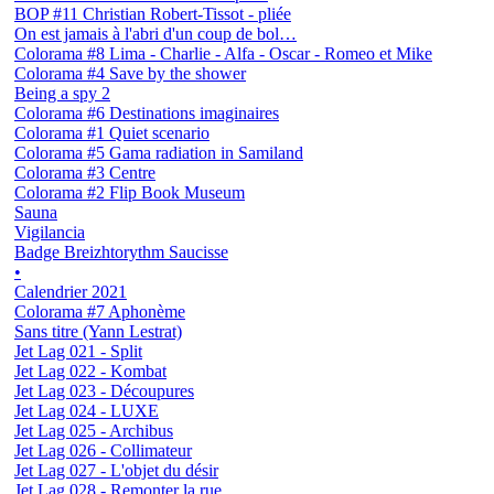
BOP #11 Christian Robert-Tissot - pliée
On est jamais à l'abri d'un coup de bol…
Colorama #8 Lima - Charlie - Alfa - Oscar - Romeo et Mike
Colorama #4 Save by the shower
Being a spy 2
Colorama #6 Destinations imaginaires
Colorama #1 Quiet scenario
Colorama #5 Gama radiation in Samiland
Colorama #3 Centre
Colorama #2 Flip Book Museum
Sauna
Vigilancia
Badge Breizhtorythm Saucisse
•
Calendrier 2021
Colorama #7 Aphonème
Sans titre (Yann Lestrat)
Jet Lag 021 - Split
Jet Lag 022 - Kombat
Jet Lag 023 - Découpures
Jet Lag 024 - LUXE
Jet Lag 025 - Archibus
Jet Lag 026 - Collimateur
Jet Lag 027 - L'objet du désir
Jet Lag 028 - Remonter la rue