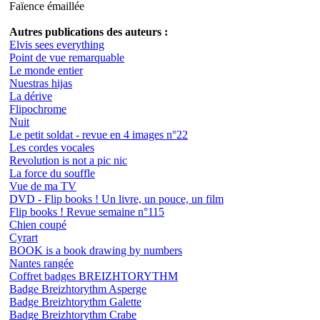
Faïence émaillée
Autres publications des auteurs :
Elvis sees everything
Point de vue remarquable
Le monde entier
Nuestras hijas
La dérive
Flipochrome
Nuit
Le petit soldat - revue en 4 images n°22
Les cordes vocales
Revolution is not a pic nic
La force du souffle
Vue de ma TV
DVD - Flip books ! Un livre, un pouce, un film
Flip books ! Revue semaine n°115
Chien coupé
Cyrart
BOOK is a book drawing by numbers
Nantes rangée
Coffret badges BREIZHTORYTHM
Badge Breizhtorythm Asperge
Badge Breizhtorythm Galette
Badge Breizhtorythm Crabe