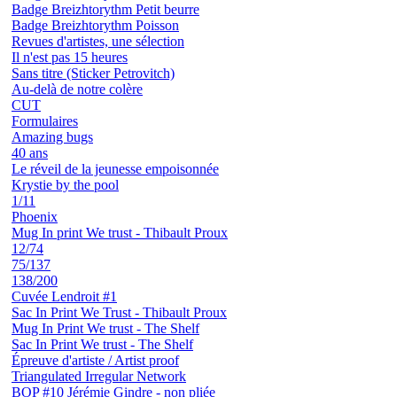
Badge Breizhtorythm Petit beurre
Badge Breizhtorythm Poisson
Revues d'artistes, une sélection
Il n'est pas 15 heures
Sans titre (Sticker Petrovitch)
Au-delà de notre colère
CUT
Formulaires
Amazing bugs
40 ans
Le réveil de la jeunesse empoisonnée
Krystie by the pool
1/11
Phoenix
Mug In print We trust - Thibault Proux
12/74
75/137
138/200
Cuvée Lendroit #1
Sac In Print We Trust - Thibault Proux
Mug In Print We trust - The Shelf
Sac In Print We trust - The Shelf
Épreuve d'artiste / Artist proof
Triangulated Irregular Network
BOP #10 Jérémie Gindre - non pliée