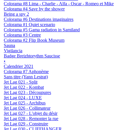
Colorama #8 Lima - Charlie - Alfa - Oscar - Romeo et Mike
Colorama #4 Save by the shower
Being a spy 2
Colorama #6 Destinations imaginaires
Colorama #1 Quiet scenario
Colorama #5 Gama radiation in Samiland
Colorama #3 Centre
Colorama #2 Flip Book Museum
Sauna
Vigilancia
Badge Breizhtorythm Saucisse
•
Calendrier 2021
Colorama #7 Aphonème
Sans titre (Yann Lestrat)
Jet Lag 021 - Split
Jet Lag 022 - Kombat
Jet Lag 023 - Découpures
Jet Lag 024 - LUXE
Jet Lag 025 - Archibus
Jet Lag 026 - Collimateur
Jet Lag 027 - L'objet du désir
Jet Lag 028 - Remonter la rue
Jet Lag 029 - Construire
Jet Lag 030 - CLIFFHANGER