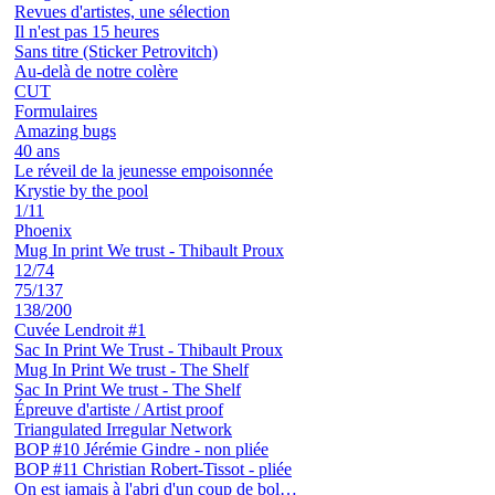
Revues d'artistes, une sélection
Il n'est pas 15 heures
Sans titre (Sticker Petrovitch)
Au-delà de notre colère
CUT
Formulaires
Amazing bugs
40 ans
Le réveil de la jeunesse empoisonnée
Krystie by the pool
1/11
Phoenix
Mug In print We trust - Thibault Proux
12/74
75/137
138/200
Cuvée Lendroit #1
Sac In Print We Trust - Thibault Proux
Mug In Print We trust - The Shelf
Sac In Print We trust - The Shelf
Épreuve d'artiste / Artist proof
Triangulated Irregular Network
BOP #10 Jérémie Gindre - non pliée
BOP #11 Christian Robert-Tissot - pliée
On est jamais à l'abri d'un coup de bol…