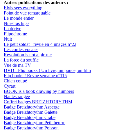
Autres publications des auteurs :
Elvis sees everything
Point de vue remarquable
Le monde entier
Nuestras hijas
La dérive
Flipochrome
Nuit
Le petit soldat - revue en 4 images n°22
Les cordes vocales
Revolution is not a pic nic
La force du souffle
Vue de ma TV
DVD - Flip books ! Un livre, un pouce, un film
Flip books ! Revue semaine n°115
Chien coupé
Cyrart
BOOK is a book drawing by numbers
Nantes rangée
Coffret badges BREIZHTORYTHM
Badge Breizhtorythm Asperge
Badge Breizhtorythm Galette
Badge Breizhtorythm Crabe
Badge Breizhtorythm Petit beurre
Badge Breizhtorythm Poisson