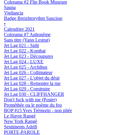
Colorama #2 Flip Book Museum
Sauna
Vigilancia
Badge Breizhtorythm Saucisse
•
Calendrier 2021
Colorama #7 Aphonème
Sans titre (Yann Lestrat)
Jet Lag 021 - Split
Jet Lag 022 - Kombat
Jet Lag 023 - Découpures
Jet Lag 024 - LUXE
Jet Lag 025 - Archibus
Jet Lag 026 - Collimateur
Jet Lag 027 - L'objet du désir
Jet Lag 028 - Remonter la rue
Jet Lag 029 - Construire
Jet Lag 030 - CLIFFHANGER
Don't fuck with me (Poster)
Prométhée ou le poème du feu
BOP #15 Yves Trémorin - non pliée
Le Havre Rangé
New York Rangé
Sentiments Adrift
PORTE-PAROLE