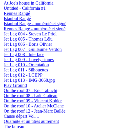
At Joe's house in California
Untitled - California #1
Rennes Rangé
Istanbul Rangé
Istanbul Rangé - numéroté et signé
Rennes Rangé - numéroté et signé
Jet Lag 004 - Steven Le Priol
Jet Lag 005 - Thomas Lélu
Jet Lag 006 - Boris Olivier
Jet Lag 007 - Guillaume Verdon
Jet Lag 008 - Interface
Jet Lag 009 - Lovely stones
Jet Lag 010 - Orientation
Jet Lag 011 - Silhouettes
Jet Lag 012 - LCEPP
Jet Lag 013 - IMG-3068.jpg
Play Ground
On the roof 07 - Eric Tabuchi
On the roof 08 - Loïc Gatteau
On the roof 09 - Vincent Kohler
On the roof 10 - Atelier McClane
On the roof 12 - Jean-Marc Ballée
Cause départ Vol. 1
Quarante et un titres autrement
The bureau