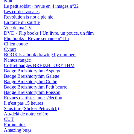
Nuit
Le petit soldat - revue en 4 images n°22
Les cordes vocales
Revolution is not a pic nic
La force du souffle
Vue de ma TV
DVD - Flip books ! Un livre, un pouce, un film
Flip books ! Revue semaine n°115
Chien coupé
Cyrart
BOOK is a book drawing by numbers
Nantes rangée
Coffret badges BREIZHTORYTHM
Badge Breizhtorythm Asperge
Badge Breizhtorythm Galette
Badge Breizhtorythm Crabe
Badge Breizhtorythm Petit beurre
Badge Breizhtorythm Poisson
Revues d'artistes, une sélection
Il n'est pas 15 heures
Sans titre (Sticker Petrovitch)
Au-delà de notre colère
CUT
Formulaires
Amazing bugs