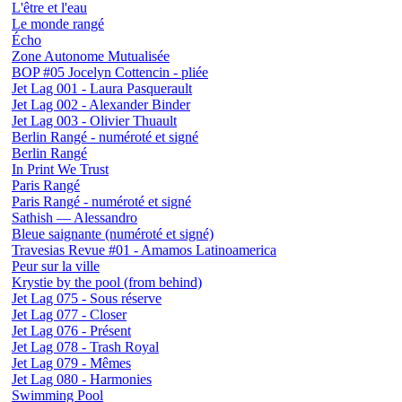
L'être et l'eau
Le monde rangé
Écho
Zone Autonome Mutualisée
BOP #05 Jocelyn Cottencin - pliée
Jet Lag 001 - Laura Pasquerault
Jet Lag 002 - Alexander Binder
Jet Lag 003 - Olivier Thuault
Berlin Rangé - numéroté et signé
Berlin Rangé
In Print We Trust
Paris Rangé
Paris Rangé - numéroté et signé
Sathish — Alessandro
Bleue saignante (numéroté et signé)
Travesias Revue #01 - Amamos Latinoamerica
Peur sur la ville
Krystie by the pool (from behind)
Jet Lag 075 - Sous réserve
Jet Lag 077 - Closer
Jet Lag 076 - Présent
Jet Lag 078 - Trash Royal
Jet Lag 079 - Mêmes
Jet Lag 080 - Harmonies
Swimming Pool