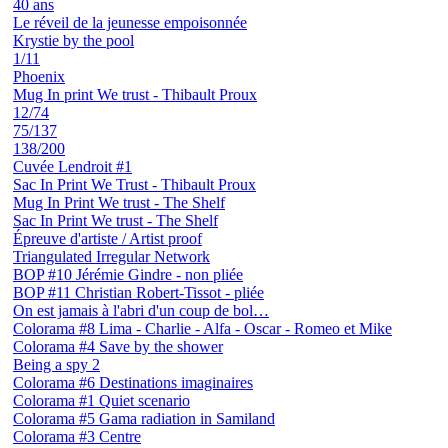
40 ans
Le réveil de la jeunesse empoisonnée
Krystie by the pool
1/11
Phoenix
Mug In print We trust - Thibault Proux
12/74
75/137
138/200
Cuvée Lendroit #1
Sac In Print We Trust - Thibault Proux
Mug In Print We trust - The Shelf
Sac In Print We trust - The Shelf
Épreuve d'artiste / Artist proof
Triangulated Irregular Network
BOP #10 Jérémie Gindre - non pliée
BOP #11 Christian Robert-Tissot - pliée
On est jamais à l'abri d'un coup de bol…
Colorama #8 Lima - Charlie - Alfa - Oscar - Romeo et Mike
Colorama #4 Save by the shower
Being a spy 2
Colorama #6 Destinations imaginaires
Colorama #1 Quiet scenario
Colorama #5 Gama radiation in Samiland
Colorama #3 Centre