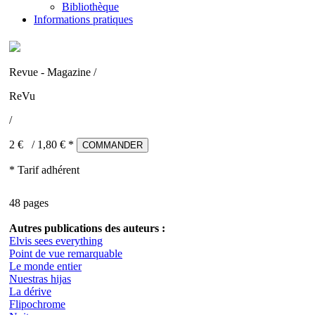
Bibliothèque
Informations pratiques
Revue - Magazine /
ReVu
/
2 €
/
1,80
€ *
COMMANDER
* Tarif adhérent
48 pages
Autres publications des auteurs :
Elvis sees everything
Point de vue remarquable
Le monde entier
Nuestras hijas
La dérive
Flipochrome