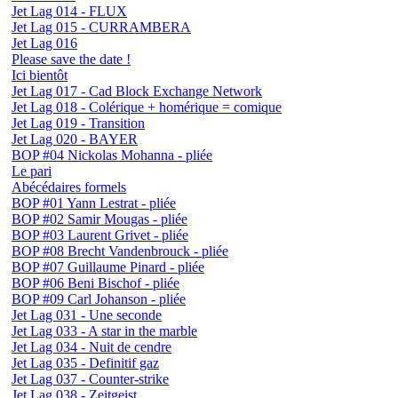
Jet Lag 014 - FLUX
Jet Lag 015 - CURRAMBERA
Jet Lag 016
Please save the date !
Ici bientôt
Jet Lag 017 - Cad Block Exchange Network
Jet Lag 018 - Colérique + homérique = comique
Jet Lag 019 - Transition
Jet Lag 020 - BAYER
BOP #04 Nickolas Mohanna - pliée
Le pari
Abécédaires formels
BOP #01 Yann Lestrat - pliée
BOP #02 Samir Mougas - pliée
BOP #03 Laurent Grivet - pliée
BOP #08 Brecht Vandenbrouck - pliée
BOP #07 Guillaume Pinard - pliée
BOP #06 Beni Bischof - pliée
BOP #09 Carl Johanson - pliée
Jet Lag 031 - Une seconde
Jet Lag 033 - A star in the marble
Jet Lag 034 - Nuit de cendre
Jet Lag 035 - Definitif gaz
Jet Lag 037 - Counter-strike
Jet Lag 038 - Zeitgeist